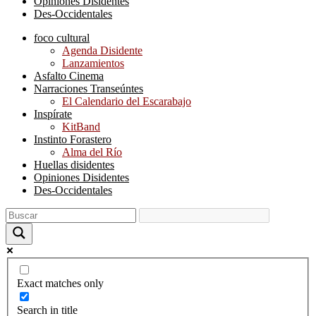
Opiniones Disidentes
Des-Occidentales
foco cultural
Agenda Disidente
Lanzamientos
Asfalto Cinema
Narraciones Transeúntes
El Calendario del Escarabajo
Inspírate
KitBand
Instinto Forastero
Alma del Río
Huellas disidentes
Opiniones Disidentes
Des-Occidentales
Exact matches only
Search in title