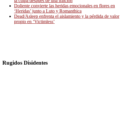
la culpa después de una traición
Doliente convierte las heridas emocionales en flores en
‘Heridas’ junto a Luto y Romanthica
Dead/Asleep enfrenta el aislamiento y la pérdida de valor
propio en ‘Victimless’
Rugidos Disidentes