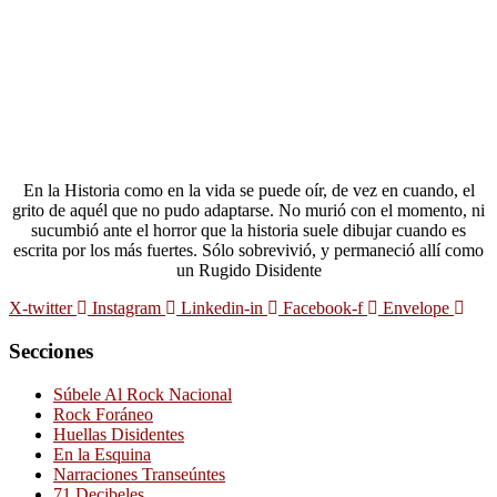
En la Historia como en la vida se puede oír, de vez en cuando, el
grito de aquél que no pudo adaptarse. No murió con el momento, ni
sucumbió ante el horror que la historia suele dibujar cuando es
escrita por los más fuertes. Sólo sobrevivió, y permaneció allí como
un Rugido Disidente
X-twitter
Instagram
Linkedin-in
Facebook-f
Envelope
Secciones
Súbele Al Rock Nacional
Rock Foráneo
Huellas Disidentes
En la Esquina
Narraciones Transeúntes
71 Decibeles