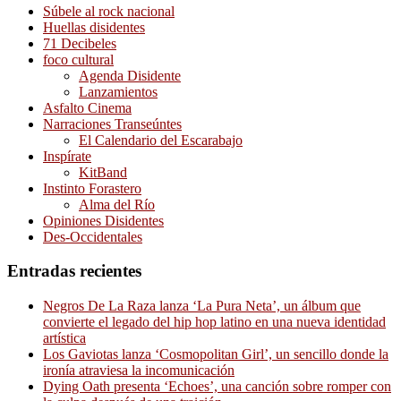
Súbele al rock nacional
Huellas disidentes
71 Decibeles
foco cultural
Agenda Disidente
Lanzamientos
Asfalto Cinema
Narraciones Transeúntes
El Calendario del Escarabajo
Inspírate
KitBand
Instinto Forastero
Alma del Río
Opiniones Disidentes
Des-Occidentales
Entradas recientes
Negros De La Raza lanza ‘La Pura Neta’, un álbum que
convierte el legado del hip hop latino en una nueva identidad
artística
Los Gaviotas lanza ‘Cosmopolitan Girl’, un sencillo donde la
ironía atraviesa la incomunicación
Dying Oath presenta ‘Echoes’, una canción sobre romper con