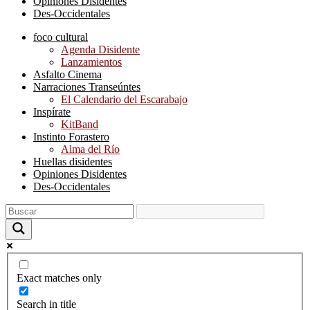
Opiniones Disidentes
Des-Occidentales
foco cultural
Agenda Disidente
Lanzamientos
Asfalto Cinema
Narraciones Transeúntes
El Calendario del Escarabajo
Inspírate
KitBand
Instinto Forastero
Alma del Río
Huellas disidentes
Opiniones Disidentes
Des-Occidentales
Exact matches only
Search in title