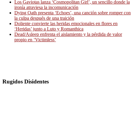
Los Gaviotas lanza ‘Cosmopolitan Girl’, un sencillo donde la
ironía atraviesa la incomunicación
Dying Oath presenta ‘Echoes’, una canción sobre romper con
la culpa después de una traición
Doliente convierte las heridas emocionales en flores en
‘Heridas’ junto a Luto y Romanthica
Dead/Asleep enfrenta el aislamiento y la pérdida de valor
propio en ‘Victimless’
Rugidos Disidentes