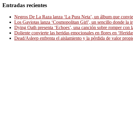
Entradas recientes
Negros De La Raza lanza ‘La Pura Neta’, un álbum que convierte
Los Gaviotas lanza ‘Cosmopolitan Girl’, un sencillo donde la i
Dying Oath presenta ‘Echoes’, una canción sobre romper con la
Doliente convierte las heridas emocionales en flores en ‘Herid
Dead/Asleep enfrenta el aislamiento y la pérdida de valor propi