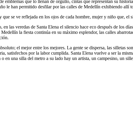
a de emblemas que lo llenan de orgullo, cintas que representan su histori
 año le han permitido desfilar por las calles de Medellín exhibiendo allí
y que se ve reflejada en los ojos de cada hombre, mujer y niño que, el sie
do, en las veredas de Santa Elena el silencio hace eco después de los días 
 Medellín la fiesta continúa en su máximo esplendor, las calles abarrota
ción.
luto; el mejor entre los mejores. La gente se dispersa, las silletas son 
ia, satisfechos por la labor cumplida. Santa Elena vuelve a ser la misma
 o en una silla del metro a su lado hay un artista, un campesino, un si