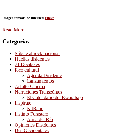
Imagen tomada de Internet:
Flickr
Read More
Categorías
Súbele al rock nacional
Huellas disidentes
71 Decibeles
foco cultural
Agenda Disidente
Lanzamientos
Asfalto Cinema
Narraciones Transeúntes
El Calendario del Escarabajo
Inspírate
KitBand
Instinto Forastero
Alma del Río
Opiniones Disidentes
Des-Occidentales