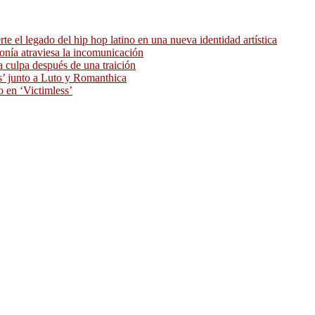
 el legado del hip hop latino en una nueva identidad artística
ronía atraviesa la incomunicación
 culpa después de una traición
as’ junto a Luto y Romanthica
o en ‘Victimless’