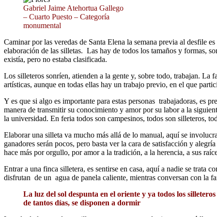
Gabriel Jaime Atehortua Gallego
– Cuarto Puesto – Categoría
monumental
Caminar por las veredas de Santa Elena la semana previa al desfile es
elaboración de las silletas. Las hay de todos los tamaños y formas, so
existía, pero no estaba clasificada.
Los silleteros sonríen, atienden a la gente y, sobre todo, trabajan. La 
artísticas, aunque en todas ellas hay un trabajo previo, en el que partic
Y es que si algo es importante para estas personas trabajadoras, es pr
manera de transmitir su conocimiento y amor por su labor a la siguient
la universidad. En feria todos son campesinos, todos son silleteros, to
Elaborar una silleta va mucho más allá de lo manual, aquí se involucr
ganadores serán pocos, pero basta ver la cara de satisfacción y alegrí
hace más por orgullo, por amor a la tradición, a la herencia, a sus raíce
Entrar a una finca silletera, es sentirse en casa, aquí a nadie se trat
disfrutan de un agua de panela caliente, mientras conversan con la fa
La luz del sol despunta en el oriente y ya todos los silletero
de tantos días, se disponen a dormir