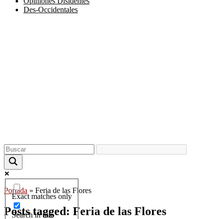
Opiniones Disidentes
Des-Occidentales
Portada
»
Feria de las Flores
Exact matches only
Posts tagged: Feria de las Flores
Search in title