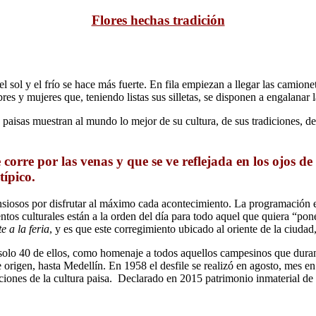
Flores hechas tradición
l sol y el frío se hace más fuerte. En fila empiezan a llegar las camionet
res y mujeres que, teniendo listas sus silletas, se disponen a engalanar
os paisas muestran al mundo lo mejor de su cultura, de sus tradiciones,
e corre por las venas y que se ve reflejada en los ojos d
típico.
 ansiosos por disfrutar al máximo cada acontecimiento. La programación e
entos culturales están a la orden del día para todo aquel que quiera “po
e a la feria
, y es que este corregimiento ubicado al oriente de la ciudad, 
 solo 40 de ellos, como homenaje a todos aquellos campesinos que durant
origen, hasta Medellín. En 1958 el desfile se realizó en agosto, mes en 
iones de la cultura paisa. Declarado en 2015 patrimonio inmaterial de la