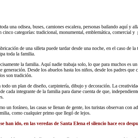
 toda una odisea, buses, camiones escalera, personas bailando aquí y all
n cinco categorías: tradicional, monumental, emblemática, comercial y pa
fabricación de una silleta puede tardar desde una noche, en el caso de la
ipa toda la familia.
ecisamente la familia. Aquí nadie trabaja solo, lo que para muchos es u
e generación. Desde los abuelos hasta los niños, desde los padres que c
dos son tradición.
a todo un plan de diseño, carpintería, dibujo y decoración. La creativi
a de cada integrante de la familia para darse cuenta de que, independien
s.
a como un foráneo, las casas se llenan de gente, los turistas observan con
milia, como cualquier primo que llegó de lejos.
s se han ido, en las veredas de Santa Elena el silencio hace eco despu