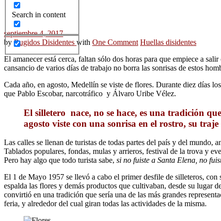
Search in content
septiembre 4, 2017
by
Rugidos Disidentes
with
One Comment
Huellas disidentes
El amanecer está cerca, faltan sólo dos horas para que empiece a salir e
cansancio de varios días de trabajo no borra las sonrisas de estos homb
Cada año, en agosto, Medellín se viste de flores. Durante diez días l
que Pablo Escobar, narcotráfico y Álvaro Uribe Vélez.
El silletero nace, no se hace, es una tradición qu
agosto viste con una sonrisa en el rostro, su traje 
Las calles se llenan de turistas de todas partes del país y del mundo,
Tablados populares, fondas, mulas y arrieros, festival de la trova y ev
Pero hay algo que todo turista sabe,
si no fuiste a Santa Elena, no fuist
El 1 de Mayo 1957 se llevó a cabo el primer desfile de silleteros, con
espalda las flores y demás productos que cultivaban, desde su lugar de 
convirtió en una tradición que sería una de las más grandes representac
feria, y alrededor del cual giran todas las actividades de la misma.