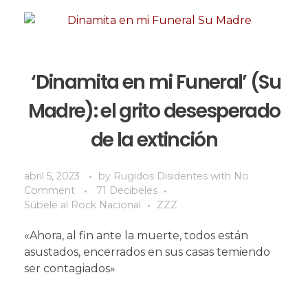
‘Dinamita en mi Funeral’ (Su
Madre): el grito desesperado
de la extinción
abril 5, 2023
by
Rugidos Disidentes
with
No
Comment
71 Decibeles
Súbele al Rock Nacional
ZZZ
«Ahora, al fin ante la muerte, todos están
asustados, encerrados en sus casas temiendo
ser contagiados»