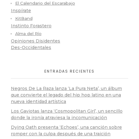
El Calendario del Escarabajo
Inspírate
KitBand
Instinto Forastero
Alma del Río
Opiniones Disidentes
Des-Occidentales
ENTRADAS RECIENTES
Negros De La Raza lanza ‘La Pura Neta’, un álbum
que convierte el legado del hip hop latino en una
nueva identidad artística
Los Gaviotas lanza ‘Cosmopolitan Girl’, un sencillo
donde la ironía atraviesa la incomunicación
Dying Oath presenta ‘Echoes’, una canción sobre
romper con la culpa después de una traición