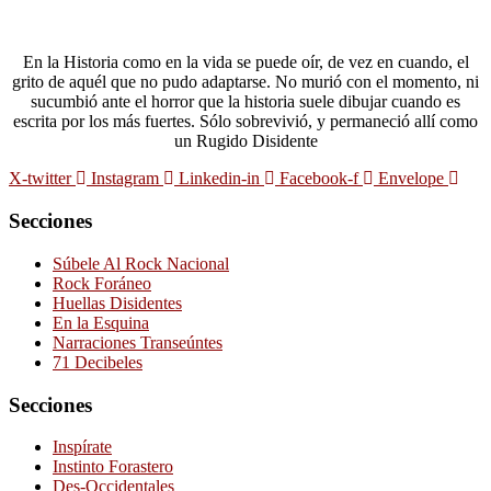
En la Historia como en la vida se puede oír, de vez en cuando, el
grito de aquél que no pudo adaptarse. No murió con el momento, ni
sucumbió ante el horror que la historia suele dibujar cuando es
escrita por los más fuertes. Sólo sobrevivió, y permaneció allí como
un Rugido Disidente
X-twitter
Instagram
Linkedin-in
Facebook-f
Envelope
Secciones
Súbele Al Rock Nacional
Rock Foráneo
Huellas Disidentes
En la Esquina
Narraciones Transeúntes
71 Decibeles
Secciones
Inspírate
Instinto Forastero
Des-Occidentales