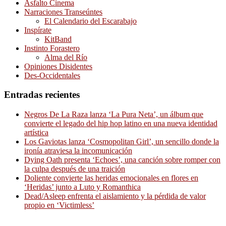
Asfalto Cinema
Narraciones Transeúntes
El Calendario del Escarabajo
Inspírate
KitBand
Instinto Forastero
Alma del Río
Opiniones Disidentes
Des-Occidentales
Entradas recientes
Negros De La Raza lanza ‘La Pura Neta’, un álbum que
convierte el legado del hip hop latino en una nueva identidad
artística
Los Gaviotas lanza ‘Cosmopolitan Girl’, un sencillo donde la
ironía atraviesa la incomunicación
Dying Oath presenta ‘Echoes’, una canción sobre romper con
la culpa después de una traición
Doliente convierte las heridas emocionales en flores en
‘Heridas’ junto a Luto y Romanthica
Dead/Asleep enfrenta el aislamiento y la pérdida de valor
propio en ‘Victimless’