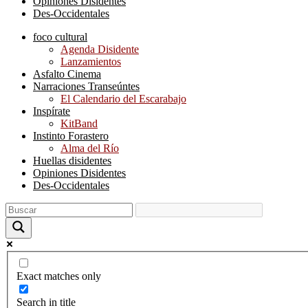
Opiniones Disidentes
Des-Occidentales
foco cultural
Agenda Disidente
Lanzamientos
Asfalto Cinema
Narraciones Transeúntes
El Calendario del Escarabajo
Inspírate
KitBand
Instinto Forastero
Alma del Río
Huellas disidentes
Opiniones Disidentes
Des-Occidentales
Exact matches only
Search in title