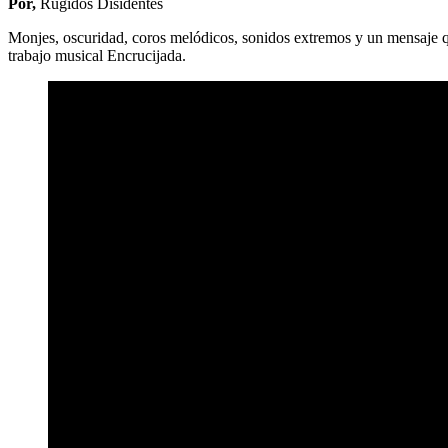
Por,
Rugidos Disidentes
Monjes, oscuridad, coros melódicos, sonidos extremos y un mensaje q
trabajo musical Encrucijada.