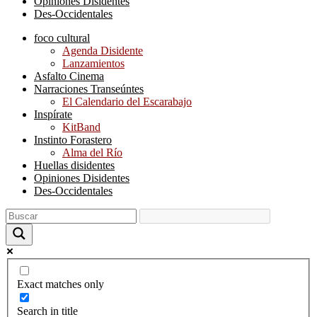
Opiniones Disidentes
Des-Occidentales
foco cultural
Agenda Disidente
Lanzamientos
Asfalto Cinema
Narraciones Transeúntes
El Calendario del Escarabajo
Inspírate
KitBand
Instinto Forastero
Alma del Río
Huellas disidentes
Opiniones Disidentes
Des-Occidentales
Exact matches only
Search in title