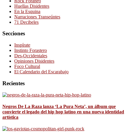
Rock Foráneo
Huellas Disidentes
En la Esquina
Narraciones Transeúntes
71 Decibeles
Secciones
Inspírate
Instinto Forastero
Des-Occidentales
Opiniones Disidentes
Foco Cultural
El Calendario del Escarabajo
Recientes
Negros De La Raza lanza ‘La Pura Neta’, un álbum que
convierte el legado del hip hop latino en una nueva identidad
artística