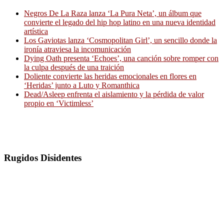
Negros De La Raza lanza ‘La Pura Neta’, un álbum que
convierte el legado del hip hop latino en una nueva identidad
artística
Los Gaviotas lanza ‘Cosmopolitan Girl’, un sencillo donde la
ironía atraviesa la incomunicación
Dying Oath presenta ‘Echoes’, una canción sobre romper con
la culpa después de una traición
Doliente convierte las heridas emocionales en flores en
‘Heridas’ junto a Luto y Romanthica
Dead/Asleep enfrenta el aislamiento y la pérdida de valor
propio en ‘Victimless’
Rugidos Disidentes