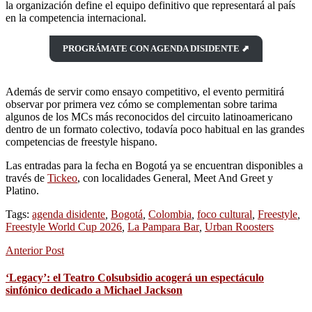
la organización define el equipo definitivo que representará al país
en la competencia internacional.
PROGRÁMATE CON AGENDA DISIDENTE ⬈
Además de servir como ensayo competitivo, el evento permitirá
observar por primera vez cómo se complementan sobre tarima
algunos de los MCs más reconocidos del circuito latinoamericano
dentro de un formato colectivo, todavía poco habitual en las grandes
competencias de freestyle hispano.
Las entradas para la fecha en Bogotá ya se encuentran disponibles a
través de
Tickeo
, con localidades General, Meet And Greet y
Platino.
Tags:
agenda disidente
,
Bogotá
,
Colombia
,
foco cultural
,
Freestyle
,
Freestyle World Cup 2026
,
La Pampara Bar
,
Urban Roosters
Anterior Post
‘Legacy’: el Teatro Colsubsidio acogerá un espectáculo
sinfónico dedicado a Michael Jackson