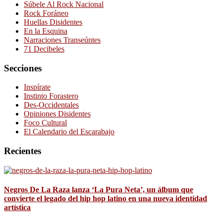
Súbele Al Rock Nacional
Rock Foráneo
Huellas Disidentes
En la Esquina
Narraciones Transeúntes
71 Decibeles
Secciones
Inspírate
Instinto Forastero
Des-Occidentales
Opiniones Disidentes
Foco Cultural
El Calendario del Escarabajo
Recientes
Negros De La Raza lanza ‘La Pura Neta’, un álbum que
convierte el legado del hip hop latino en una nueva identidad
artística