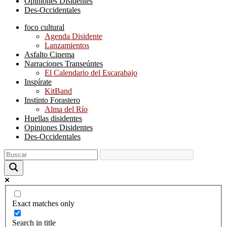
Opiniones Disidentes
Des-Occidentales
foco cultural
Agenda Disidente
Lanzamientos
Asfalto Cinema
Narraciones Transeúntes
El Calendario del Escarabajo
Inspírate
KitBand
Instinto Forastero
Alma del Río
Huellas disidentes
Opiniones Disidentes
Des-Occidentales
Exact matches only
Search in title