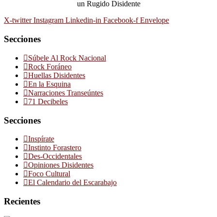
un Rugido Disidente
X-twitter
Instagram
Linkedin-in
Facebook-f
Envelope
Secciones
Súbele Al Rock Nacional
Rock Foráneo
Huellas Disidentes
En la Esquina
Narraciones Transeúntes
71 Decibeles
Secciones
Inspírate
Instinto Forastero
Des-Occidentales
Opiniones Disidentes
Foco Cultural
El Calendario del Escarabajo
Recientes