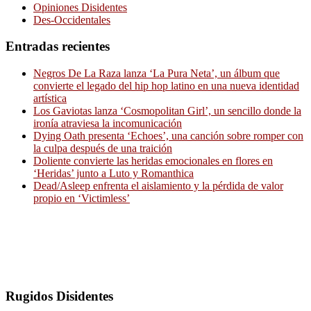
Opiniones Disidentes
Des-Occidentales
Entradas recientes
Negros De La Raza lanza ‘La Pura Neta’, un álbum que
convierte el legado del hip hop latino en una nueva identidad
artística
Los Gaviotas lanza ‘Cosmopolitan Girl’, un sencillo donde la
ironía atraviesa la incomunicación
Dying Oath presenta ‘Echoes’, una canción sobre romper con
la culpa después de una traición
Doliente convierte las heridas emocionales en flores en
‘Heridas’ junto a Luto y Romanthica
Dead/Asleep enfrenta el aislamiento y la pérdida de valor
propio en ‘Victimless’
Rugidos Disidentes