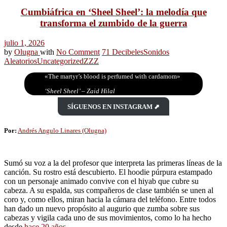
Cumbiáfrica en ‘Sheel Sheel’: la melodía que
transforma el zumbido de la guerra
julio 1, 2026
by
Olugna
with
No Comment
71 Decibeles
Sonidos
Aleatorios
Uncategorized
ZZZ
«The martyr’s blood is perfumed with cardamom»
‘Sheel Sheel’ – Zaid Hilal
SÍGUENOS EN INSTAGRAM ⬈
Por:
Andrés Angulo Linares (Olugna)
Sumó su voz a la del profesor que interpreta las primeras líneas de la
canción. Su rostro está descubierto. El hoodie púrpura estampado
con un personaje animado convive con el hiyab que cubre su
cabeza. A su espalda, sus compañeros de clase también se unen al
coro y, como ellos, miran hacia la cámara del teléfono. Entre todos
han dado un nuevo propósito al augurio que zumba sobre sus
cabezas y vigila cada uno de sus movimientos, como lo ha hecho
desde
hace 20 años
.