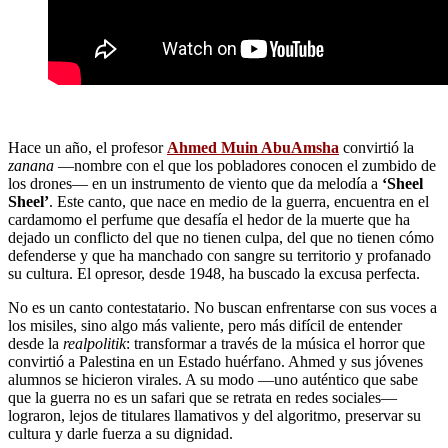
Hace un año, el profesor
Ahmed Muin AbuAmsha
convirtió la
zanana
—nombre con el que los pobladores conocen el zumbido de
los drones— en un instrumento de viento que da melodía a
‘Sheel
Sheel’
. Este canto, que nace en medio de la guerra, encuentra en el
cardamomo el perfume que desafía el hedor de la muerte que ha
dejado un conflicto del que no tienen culpa, del que no tienen cómo
defenderse y que ha manchado con sangre su territorio y profanado
su cultura. El opresor, desde 1948, ha buscado la excusa perfecta.
No es un canto contestatario. No buscan enfrentarse con sus voces a
los misiles, sino algo más valiente, pero más difícil de entender
desde la
realpolitik
: transformar a través de la música el horror que
convirtió a Palestina en un Estado huérfano. Ahmed y sus jóvenes
alumnos se hicieron virales. A su modo —uno auténtico que sabe
que la guerra no es un safari que se retrata en redes sociales—
lograron, lejos de titulares llamativos y del algoritmo, preservar su
cultura y darle fuerza a su dignidad.