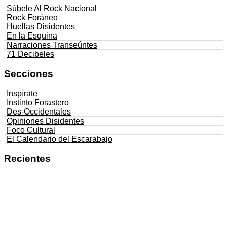
Súbele Al Rock Nacional
Rock Foráneo
Huellas Disidentes
En la Esquina
Narraciones Transeúntes
71 Decibeles
Secciones
Inspírate
Instinto Forastero
Des-Occidentales
Opiniones Disidentes
Foco Cultural
El Calendario del Escarabajo
Recientes
Negros De La Raza lanza ‘La Pura Neta’,
un álbum que convierte el legado del hip