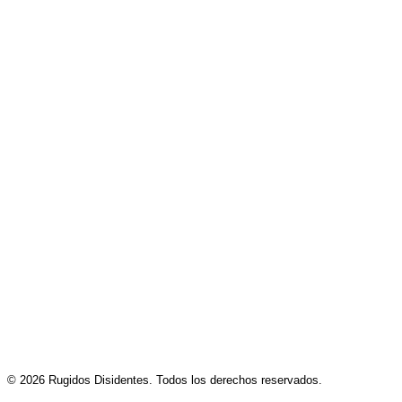
hop latino en una nueva identidad
artística
Los Gaviotas lanza ‘Cosmopolitan Girl’,
un sencillo donde la ironía atraviesa la
incomunicación
Dying Oath presenta ‘Echoes’, una
canción sobre romper con la culpa
después de una traición
© 2026 Rugidos Disidentes. Todos los derechos reservados.