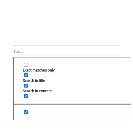
Rugidos Disidentes
Bogotá - Colombia | ISSN 2619-5569
Exact matches only
Portada
»
Gira2022
Search in title
Posts tagged:
Search in content
Gira2022