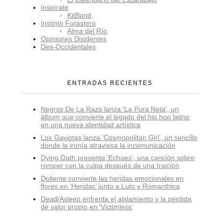
Inspírate
KitBand
Instinto Forastero
Alma del Río
Opiniones Disidentes
Des-Occidentales
ENTRADAS RECIENTES
Negros De La Raza lanza ‘La Pura Neta’, un
álbum que convierte el legado del hip hop latino
en una nueva identidad artística
Los Gaviotas lanza ‘Cosmopolitan Girl’, un sencillo
donde la ironía atraviesa la incomunicación
Dying Oath presenta ‘Echoes’, una canción sobre
romper con la culpa después de una traición
Doliente convierte las heridas emocionales en
flores en ‘Heridas’ junto a Luto y Romanthica
Dead/Asleep enfrenta el aislamiento y la pérdida
de valor propio en ‘Victimless’