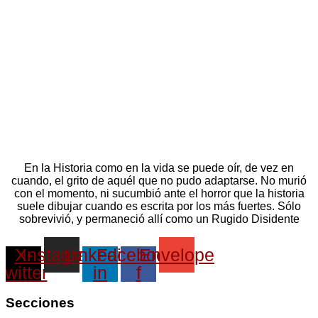
En la Historia como en la vida se puede oír, de vez en
cuando, el grito de aquél que no pudo adaptarse. No murió
con el momento, ni sucumbió ante el horror que la historia
suele dibujar cuando es escrita por los más fuertes. Sólo
sobrevivió, y permaneció allí como un Rugido Disidente
X-
Instagram
Linkedin-
Facebook-
Envelope
twitter
in
f
Secciones