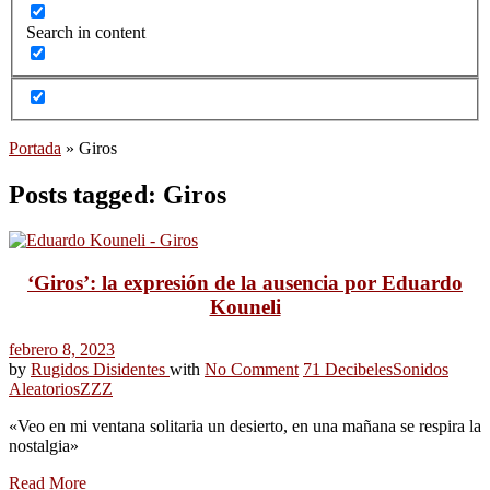
Search in content
Portada
»
Giros
Posts tagged: Giros
‘Giros’: la expresión de la ausencia por Eduardo
Kouneli
febrero 8, 2023
by
Rugidos Disidentes
with
No Comment
71 Decibeles
Sonidos
Aleatorios
ZZZ
«Veo en mi ventana solitaria un desierto, en una mañana se respira la
nostalgia»
Read More