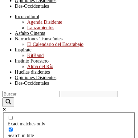
Opiniones Disidentes
Des-Occidentales
foco cultural
Agenda Disidente
Lanzamientos
Asfalto Cinema
Narraciones Transeúntes
El Calendario del Escarabajo
Inspírate
KitBand
Instinto Forastero
Alma del Río
Huellas disidentes
Opiniones Disidentes
Des-Occidentales
Exact matches only
Search in title