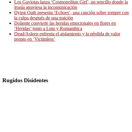
Los Gaviotas lanza ‘Cosmopolitan Girl’, un sencillo donde la
ironía atraviesa la incomunicación
Dying Oath presenta ‘Echoes’, una canción sobre romper con
la culpa después de una traición
Doliente convierte las heridas emocionales en flores en
‘Heridas’ junto a Luto y Romanthica
Dead/Asleep enfrenta el aislamiento y la pérdida de valor
propio en ‘Victimless’
Rugidos Disidentes