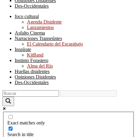
Opiniones Disidentes
Des-Occidentales
foco cultural
Agenda Disidente
Lanzamientos
Asfalto Cinema
Narraciones Transeúntes
El Calendario del Escarabajo
Inspírate
KitBand
Instinto Forastero
Alma del Río
Huellas disidentes
Opiniones Disidentes
Des-Occidentales
Exact matches only
Search in title