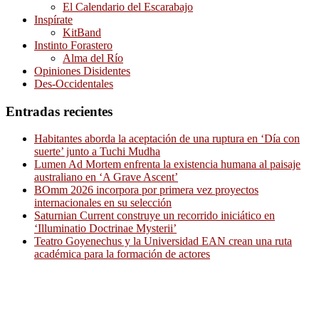
El Calendario del Escarabajo
Inspírate
KitBand
Instinto Forastero
Alma del Río
Opiniones Disidentes
Des-Occidentales
Entradas recientes
Habitantes aborda la aceptación de una ruptura en ‘Día con
suerte’ junto a Tuchi Mudha
Lumen Ad Mortem enfrenta la existencia humana al paisaje
australiano en ‘A Grave Ascent’
BOmm 2026 incorpora por primera vez proyectos
internacionales en su selección
Saturnian Current construye un recorrido iniciático en
‘Illuminatio Doctrinae Mysterii’
Teatro Goyenechus y la Universidad EAN crean una ruta
académica para la formación de actores