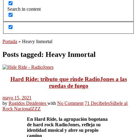
Search in content
Portada
»
Heavy Inmortal
Posts tagged: Heavy Inmortal
Hard Ride: tributo que rinde RadioJones a las
ruedas de fuego
mayo 15, 2021
by
Rugidos Disidentes
with
No Comment
71 Decibeles
Súbele al
Rock Nacional
ZZZ
En Hard Ride, la agrupación bogotana
de hard rock RadioJones, refleja su
identidad musical y abre su propio
camino