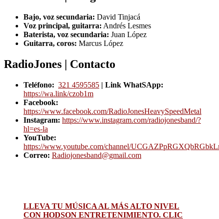
Bajo, voz secundaria:
David Tinjacá
Voz principal, guitarra:
Andrés Lesmes
Baterista, voz secundaria:
Juan López
Guitarra, coros:
Marcus López
RadioJones | Contacto
Teléfono:
321 4595585
| Link WhatSApp:
https://wa.link/czob1m
Facebook:
https://www.facebook.com/RadioJonesHeavySpeedMetal
Instagram:
https://www.instagram.com/radiojonesband/?
hl=es-la
YouTube:
https://www.youtube.com/channel/UCGAZPpRGXQbRGbk
Correo:
Radiojonesband@gmail.com
LLEVA TU MÚSICA AL MÁS ALTO NIVEL
CON HODSON ENTRETENIMIENTO. CLIC