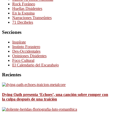
Rock Foráneo
Huellas Disidentes
En la Esquina
Narraciones Transeúntes
71 Decibeles
Secciones
Inspírate
Instinto Forastero
Des-Occidentales
Opiniones Disidentes
Foco Cultural
El Calendario del Escarabajo
Recientes
Dying Oath presenta ‘Echoes’, una canción sobre romper con
la culpa después de una traición