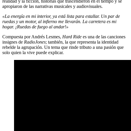
realidad y la ficción, historias que trascendieron en el tiempo y se
apropiaron de las narrativas musicales y audiovisuales.
«La energía en mi interior, ya está lista para estallar. Un par de
ruedas y un motor, al infierno me llevarán. La carretera es mi
hogar. ¡Ruedas de fuego al andar!»
Compuesta por Andrés Lesmes,
Hard Ride
es una de las canciones
insignes de
RadioJones
; también, la que representa la identidad
rebelde la agrupación. Un tema que rinde tributo a una pasión que
solo quien la vive puede explicar.