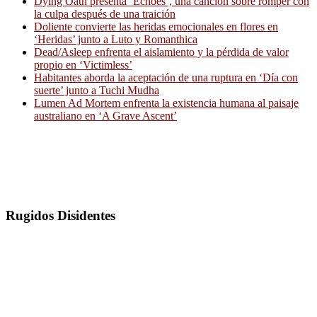
Dying Oath presenta ‘Echoes’, una canción sobre romper con
la culpa después de una traición
Doliente convierte las heridas emocionales en flores en
‘Heridas’ junto a Luto y Romanthica
Dead/Asleep enfrenta el aislamiento y la pérdida de valor
propio en ‘Victimless’
Habitantes aborda la aceptación de una ruptura en ‘Día con
suerte’ junto a Tuchi Mudha
Lumen Ad Mortem enfrenta la existencia humana al paisaje
australiano en ‘A Grave Ascent’
Rugidos Disidentes