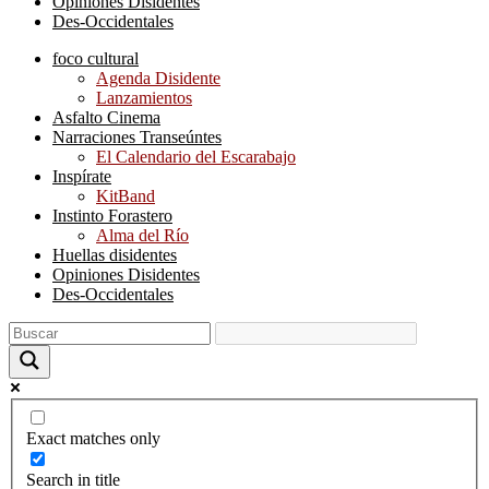
Opiniones Disidentes
Des-Occidentales
foco cultural
Agenda Disidente
Lanzamientos
Asfalto Cinema
Narraciones Transeúntes
El Calendario del Escarabajo
Inspírate
KitBand
Instinto Forastero
Alma del Río
Huellas disidentes
Opiniones Disidentes
Des-Occidentales
Exact matches only
Search in title