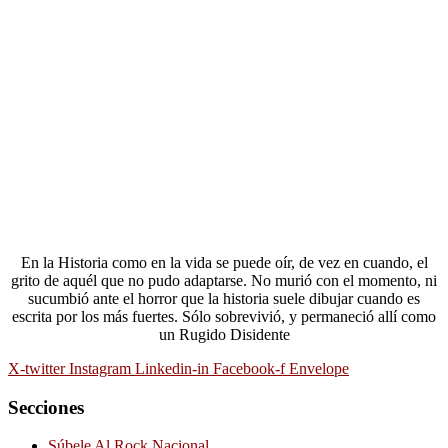
En la Historia como en la vida se puede oír, de vez en cuando, el
grito de aquél que no pudo adaptarse. No murió con el momento, ni
sucumbió ante el horror que la historia suele dibujar cuando es
escrita por los más fuertes. Sólo sobrevivió, y permaneció allí como
un Rugido Disidente
X-twitter
Instagram
Linkedin-in
Facebook-f
Envelope
Secciones
Súbele Al Rock Nacional