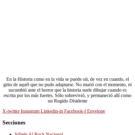
En la Historia como en la vida se puede oír, de vez en cuando, el
grito de aquél que no pudo adaptarse. No murió con el momento, ni
sucumbió ante el horror que la historia suele dibujar cuando es
escrita por los más fuertes. Sólo sobrevivió, y permaneció allí como
un Rugido Disidente
X-twitter
Instagram
Linkedin-in
Facebook-f
Envelope
Secciones
Súbele Al Rock Nacional