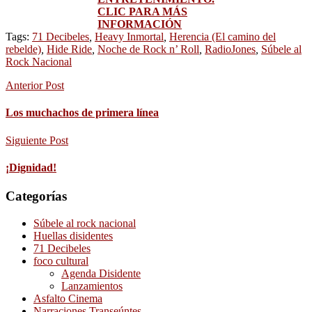
CLIC PARA MÁS
INFORMACIÓN
Tags:
71 Decibeles
,
Heavy Inmortal
,
Herencia (El camino del
rebelde)
,
Hide Ride
,
Noche de Rock n’ Roll
,
RadioJones
,
Súbele al
Rock Nacional
Anterior Post
Los muchachos de primera línea
Siguiente Post
¡Dignidad!
Categorías
Súbele al rock nacional
Huellas disidentes
71 Decibeles
foco cultural
Agenda Disidente
Lanzamientos
Asfalto Cinema
Narraciones Transeúntes