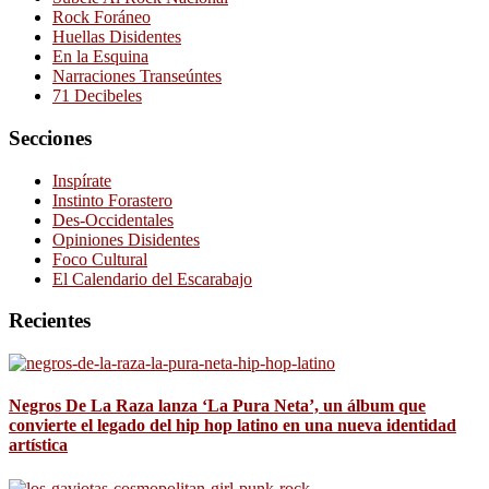
Rock Foráneo
Huellas Disidentes
En la Esquina
Narraciones Transeúntes
71 Decibeles
Secciones
Inspírate
Instinto Forastero
Des-Occidentales
Opiniones Disidentes
Foco Cultural
El Calendario del Escarabajo
Recientes
Negros De La Raza lanza ‘La Pura Neta’, un álbum que
convierte el legado del hip hop latino en una nueva identidad
artística