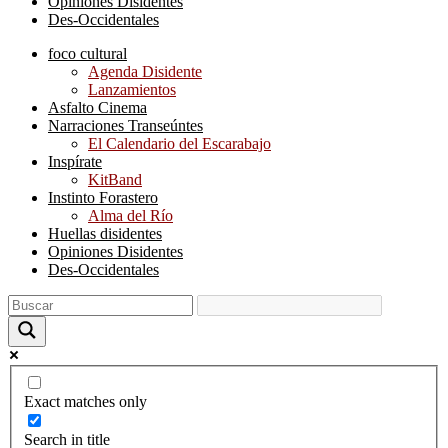
Opiniones Disidentes
Des-Occidentales
foco cultural
Agenda Disidente
Lanzamientos
Asfalto Cinema
Narraciones Transeúntes
El Calendario del Escarabajo
Inspírate
KitBand
Instinto Forastero
Alma del Río
Huellas disidentes
Opiniones Disidentes
Des-Occidentales
Exact matches only
Search in title