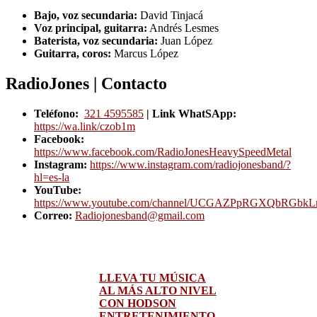
Bajo, voz secundaria:
David Tinjacá
Voz principal, guitarra:
Andrés Lesmes
Baterista, voz secundaria:
Juan López
Guitarra, coros:
Marcus López
RadioJones | Contacto
Teléfono:
321 4595585
| Link WhatSApp:
https://wa.link/czob1m
Facebook:
https://www.facebook.com/RadioJonesHeavySpeedMetal
Instagram:
https://www.instagram.com/radiojonesband/?
hl=es-la
YouTube:
https://www.youtube.com/channel/UCGAZPpRGXQbRGbk
Correo:
Radiojonesband@gmail.com
LLEVA TU MÚSICA
AL MÁS ALTO NIVEL
CON HODSON
ENTRETENIMIENTO.