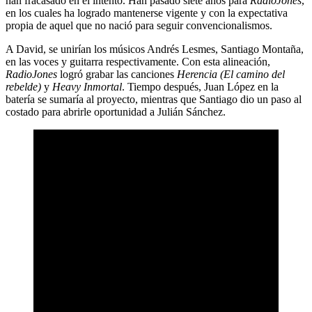
han fracasado en el intento. Han pasado siete años para
RadioJones
,
en los cuales ha logrado mantenerse vigente y con la expectativa
propia de aquel que no nació para seguir convencionalismos.
A David, se unirían los músicos Andrés Lesmes, Santiago Montaña,
en las voces y guitarra respectivamente. Con esta alineación,
RadioJones
logró grabar las canciones
Herencia (El camino del
rebelde)
y
Heavy Inmortal
. Tiempo después, Juan López en la
batería se sumaría al proyecto, mientras que Santiago dio un paso al
costado para abrirle oportunidad a Julián Sánchez.