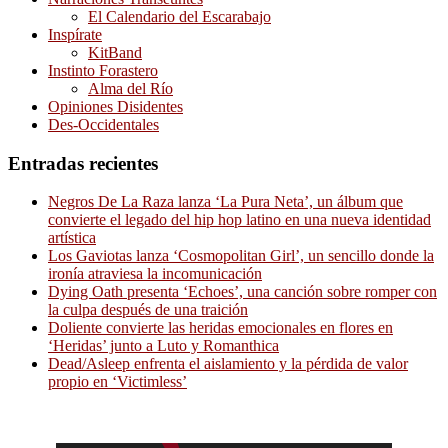
El Calendario del Escarabajo
Inspírate
KitBand
Instinto Forastero
Alma del Río
Opiniones Disidentes
Des-Occidentales
Entradas recientes
Negros De La Raza lanza ‘La Pura Neta’, un álbum que
convierte el legado del hip hop latino en una nueva identidad
artística
Los Gaviotas lanza ‘Cosmopolitan Girl’, un sencillo donde la
ironía atraviesa la incomunicación
Dying Oath presenta ‘Echoes’, una canción sobre romper con
la culpa después de una traición
Doliente convierte las heridas emocionales en flores en
‘Heridas’ junto a Luto y Romanthica
Dead/Asleep enfrenta el aislamiento y la pérdida de valor
propio en ‘Victimless’