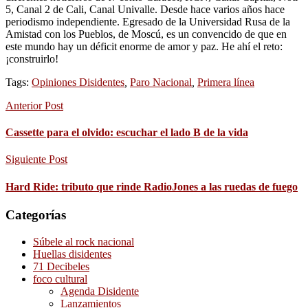
5, Canal 2 de Cali, Canal Univalle. Desde hace varios años hace
periodismo independiente. Egresado de la Universidad Rusa de la
Amistad con los Pueblos, de Moscú, es un convencido de que en
este mundo hay un déficit enorme de amor y paz. He ahí el reto:
¡construirlo!
Tags:
Opiniones Disidentes
,
Paro Nacional
,
Primera línea
Anterior Post
Cassette para el olvido: escuchar el lado B de la vida
Siguiente Post
Hard Ride: tributo que rinde RadioJones a las ruedas de fuego
Categorías
Súbele al rock nacional
Huellas disidentes
71 Decibeles
foco cultural
Agenda Disidente
Lanzamientos