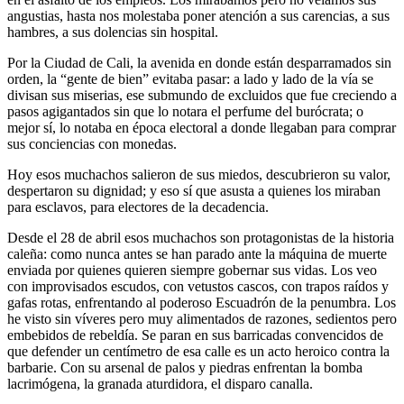
angustias, hasta nos molestaba poner atención a sus carencias, a sus
hambres, a sus dolencias sin hospital.
Por la Ciudad de Cali, la avenida en donde están desparramados sin
orden, la “gente de bien” evitaba pasar: a lado y lado de la vía se
divisan sus miserias, ese submundo de excluidos que fue creciendo a
pasos agigantados sin que lo notara el perfume del burócrata; o
mejor sí, lo notaba en época electoral a donde llegaban para comprar
sus conciencias con monedas.
Hoy esos muchachos salieron de sus miedos, descubrieron su valor,
despertaron su dignidad; y eso sí que asusta a quienes los miraban
para esclavos, para electores de la decadencia.
Desde el 28 de abril esos muchachos son protagonistas de la historia
caleña: como nunca antes se han parado ante la máquina de muerte
enviada por quienes quieren siempre gobernar sus vidas. Los veo
con improvisados escudos, con vetustos cascos, con trapos raídos y
gafas rotas, enfrentando al poderoso Escuadrón de la penumbra. Los
he visto sin víveres pero muy alimentados de razones, sedientos pero
embebidos de rebeldía. Se paran en sus barricadas convencidos de
que defender un centímetro de esa calle es un acto heroico contra la
barbarie. Con su arsenal de palos y piedras enfrentan la bomba
lacrimógena, la granada aturdidora, el disparo canalla.