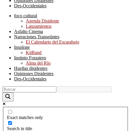
Opiniones Disidentes
Des-Occidentales
foco cultural
Agenda Disidente
Lanzamientos
Asfalto Cinema
Narraciones Transeúntes
El Calendario del Escarabajo
Inspírate
KitBand
Instinto Forastero
Alma del Río
Huellas disidentes
Opiniones Disidentes
Des-Occidentales
Exact matches only
Search in title