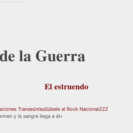
 de la Guerra
El estruendo
aciones Transeúntes
Súbele al Rock Nacional
ZZZ
rmen y la sangre llega a él»