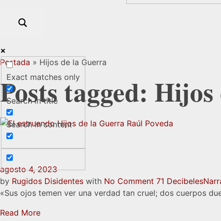
Portada
»
Hijos de la Guerra
Exact matches only
Posts tagged: Hijos
Search in title
Search in content
agosto 4, 2023
by
Rugidos Disidentes
with
No Comment
71 Decibeles
Narr
«Sus ojos temen ver una verdad tan cruel; dos cuerpos due
Read More