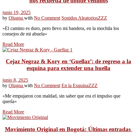
nos recuerda de dónde venimos
junio 19, 2025
by
Olugna
with
No Comment
Sonidos Aleatorios
ZZZ
«El camino es duro, pero llevo mi bandera, en la mochila los
consejos de mi abuela»
Read More
Cejaz Negraz & Kory en ‘Guellaz’: de regreso a la
esquina para extender una huella
junio 8, 2025
by
Olugna
with
No Comment
En la Esquina
ZZZ
«Me empujaron con maldad, sin saber que era el impulso que
quería»
Read More
Movimiento Original en Bogotá: Últimas entradas