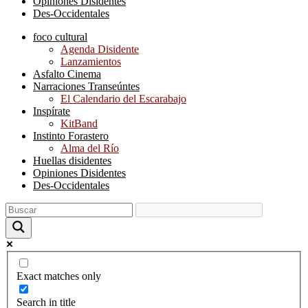
Opiniones Disidentes
Des-Occidentales
foco cultural
Agenda Disidente
Lanzamientos
Asfalto Cinema
Narraciones Transeúntes
El Calendario del Escarabajo
Inspírate
KitBand
Instinto Forastero
Alma del Río
Huellas disidentes
Opiniones Disidentes
Des-Occidentales
Exact matches only
Search in title