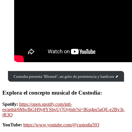
Custodia presenta ‘Blessed’, un grito de persistencia y hardcore ⬈
Explora el concepto musical de Custodia:
Spotify:
https://open.spotify.com/intl-
es/artist/6MwIhGH9y8YSbvUj7Qy6sb?si=IKp4ps5aQE-e2Bv3t-
jR3Q
YouTube:
https://www.youtube.com/@custodia593