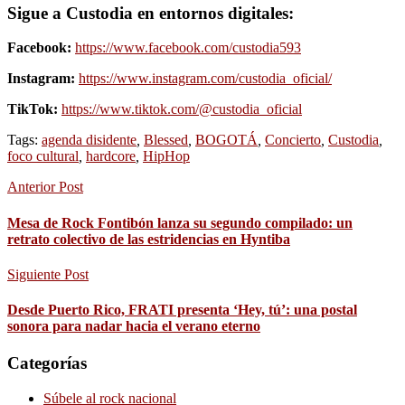
Sigue a Custodia en entornos digitales:
Facebook:
https://www.facebook.com/custodia593
Instagram:
https://www.instagram.com/custodia_oficial/
TikTok:
https://www.tiktok.com/@custodia_oficial
Tags:
agenda disidente
,
Blessed
,
BOGOTÁ
,
Concierto
,
Custodia
,
foco cultural
,
hardcore
,
HipHop
Anterior Post
Mesa de Rock Fontibón lanza su segundo compilado: un
retrato colectivo de las estridencias en Hyntiba
Siguiente Post
Desde Puerto Rico, FRATI presenta ‘Hey, tú’: una postal
sonora para nadar hacia el verano eterno
Categorías
Súbele al rock nacional