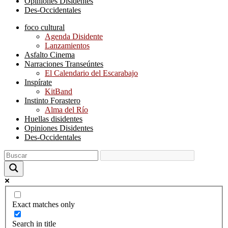
Opiniones Disidentes
Des-Occidentales
foco cultural
Agenda Disidente
Lanzamientos
Asfalto Cinema
Narraciones Transeúntes
El Calendario del Escarabajo
Inspírate
KitBand
Instinto Forastero
Alma del Río
Huellas disidentes
Opiniones Disidentes
Des-Occidentales
Exact matches only
Search in title