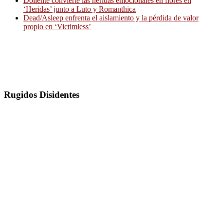
Doliente convierte las heridas emocionales en flores en
‘Heridas’ junto a Luto y Romanthica
Dead/Asleep enfrenta el aislamiento y la pérdida de valor
propio en ‘Victimless’
Rugidos Disidentes