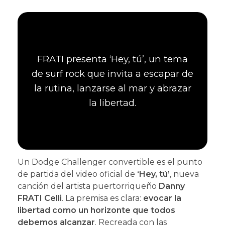
FRATI presenta ‘Hey, tú’, un tema
de surf rock que invita a escapar de
la rutina, lanzarse al mar y abrazar
la libertad.
Un Dodge Challenger convertible es el punto
de partida del video oficial de
‘Hey, tú’
, nueva
canción del artista puertorriqueño
Danny
FRATI Celli
. La premisa es clara:
evocar la
libertad como un horizonte que todos
debemos alcanzar
. Recreada con las