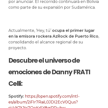
por anunciar. El recorrido continuará en Bolivia
como parte de su expansión por Sudamérica.
Actualmente, ‘Hey, tú’
ocupa el primer lugar
en la emisora rockera AzRock de Puerto Rico
,
consolidando el alcance regional de su
proyecto.
Descubre el universo de
emociones de Danny FRATI
Celli:
Spotify:
https://open.spotify.com/intl-
es/album/2iFIr7RaiL0JDI2EcV0Qus?
si=VK7tJts7QeKr5Y8qiRPuhw