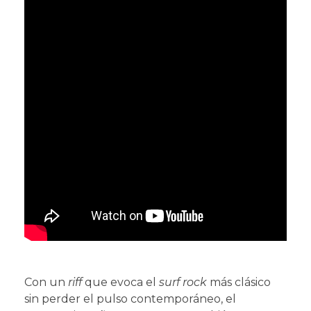
Con un
riff
que evoca el
surf rock
más clásico
sin perder el pulso contemporáneo, el