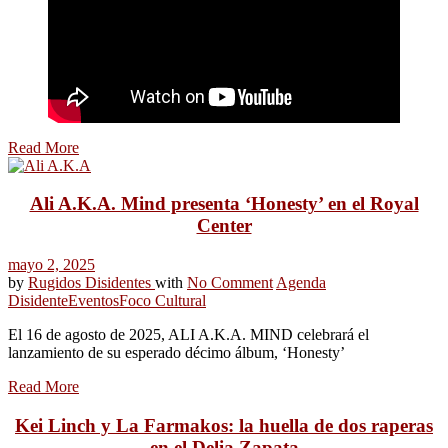
Read More
Ali A.K.A. Mind presenta ‘Honesty’ en el Royal
Center
mayo 2, 2025
by
Rugidos Disidentes
with
No Comment
Agenda
Disidente
Eventos
Foco Cultural
El 16 de agosto de 2025, ALI A.K.A. MIND celebrará el
lanzamiento de su esperado décimo álbum, ‘Honesty’
Read More
Kei Linch y La Farmakos: la huella de dos raperas
en el Delia Zapata