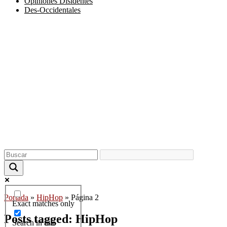
Opiniones Disidentes
Des-Occidentales
Portada
»
HipHop
»
Página 2
Exact matches only
Posts tagged: HipHop
Search in title