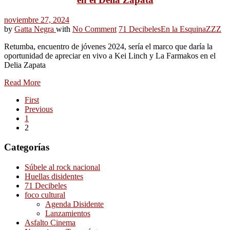
noviembre 27, 2024
by
Gatta Negra
with
No Comment
71 Decibeles
En la Esquina
ZZZ
Retumba, encuentro de jóvenes 2024, sería el marco que daría la
oportunidad de apreciar en vivo a Kei Linch y La Farmakos en el
Delia Zapata
Read More
First
Previous
1
2
Categorías
Súbele al rock nacional
Huellas disidentes
71 Decibeles
foco cultural
Agenda Disidente
Lanzamientos
Asfalto Cinema