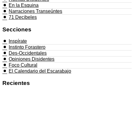
En la Esquina
Narraciones Transeúntes
71 Decibeles
Secciones
Inspírate
Instinto Forastero
Des-Occidentales
Opiniones Disidentes
Foco Cultural
El Calendario del Escarabajo
Recientes
Negros De La Raza lanza ‘La Pura Neta’,
un álbum que convierte el legado del hip
hop latino en una nueva identidad