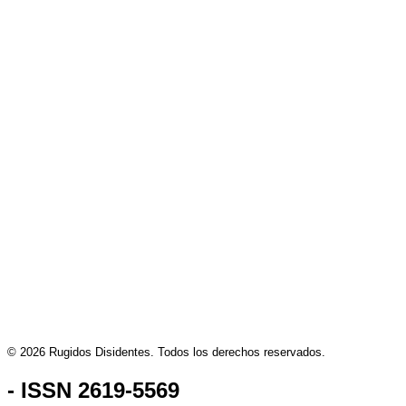
artística
Los Gaviotas lanza ‘Cosmopolitan Girl’,
un sencillo donde la ironía atraviesa la
incomunicación
Dying Oath presenta ‘Echoes’, una
canción sobre romper con la culpa
después de una traición
© 2026 Rugidos Disidentes. Todos los derechos reservados.
- ISSN 2619-5569