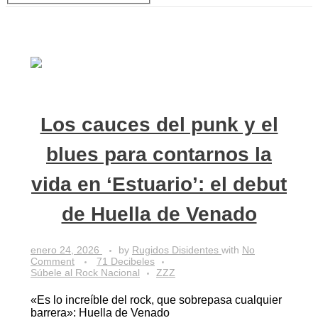
Los cauces del punk y el
blues para contarnos la
vida en ‘Estuario’: el debut
de Huella de Venado
enero 24, 2026
by
Rugidos Disidentes
with
No
Comment
71 Decibeles
Súbele al Rock Nacional
ZZZ
«Es lo increíble del rock, que sobrepasa cualquier
barrera»: Huella de Venado