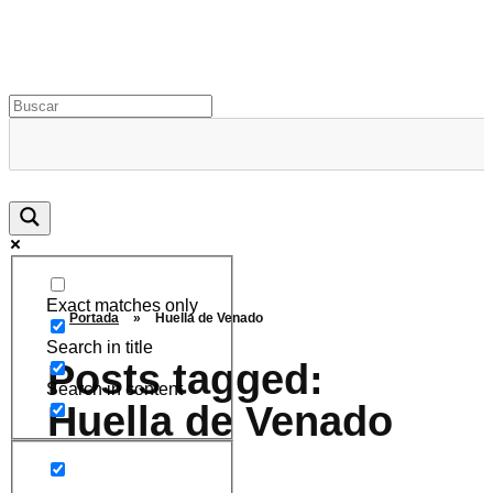
Rugidos Disidentes
Bogotá - Colombia | ISSN 2619-5569
Exact matches only
Portada
»
Huella de Venado
Search in title
Posts tagged:
Search in content
Huella de Venado