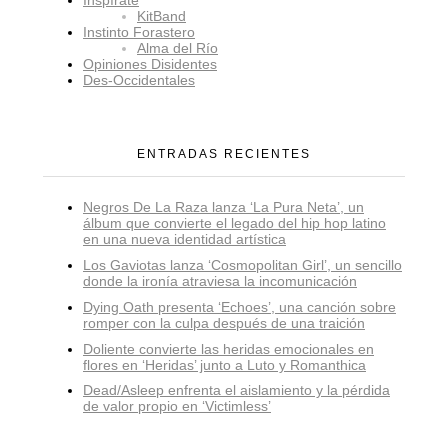
KitBand
Instinto Forastero
Alma del Río
Opiniones Disidentes
Des-Occidentales
ENTRADAS RECIENTES
Negros De La Raza lanza ‘La Pura Neta’, un
álbum que convierte el legado del hip hop latino
en una nueva identidad artística
Los Gaviotas lanza ‘Cosmopolitan Girl’, un sencillo
donde la ironía atraviesa la incomunicación
Dying Oath presenta ‘Echoes’, una canción sobre
romper con la culpa después de una traición
Doliente convierte las heridas emocionales en
flores en ‘Heridas’ junto a Luto y Romanthica
Dead/Asleep enfrenta el aislamiento y la pérdida
de valor propio en ‘Victimless’