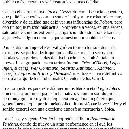
público más veterano y se llevaron las palmas del día.
Casi en el cierre, estuvo
Jack n Grass,
de reminiscencia ochentera,
que pulió las cuerdas con un sonido hard y muy rockanrolero muy
divertido y de calidad que dejó ver sus influencias de
Poison
, pero
con un toque mucho más actual. Sorprende a veces, en una escena
saturada de sonidos extremos, la aparición de este tipo de bandas,
algo revival algo modernas, que apuestan por sonidos clásicos.
Para el día domingo el Festival giró en torno a los sonidos más
extremos, se podría decir que fue el día del metal a secas, con
bandas ya experimentadas de nivel nacional y también talento
nuevo. Las agrupaciones en tarima fueron:
Cries of Blood, Legio
Inferi, Blazing, War Command, Sadistic Mutilation, Adaimon,
Herejía, Implosion Brain,
y
Devasted
, mientras el cierre definitivo
corrió a cargo de los tradicionales Cuentos de los Grind.
Los rompedores para este día fueron los black metal
Legio Inferi
,
quienes usaron un corpse pain llamativo, y con un sonido brutal
pero muy guitarrero y de energía extrema, para un género que,
generalmente, opta por lo melancólico. Impresiónate la voz líder y el
sonido general con una excelente atmosfera mortuoria y épica.
La clásica y vigente
Herejía
interpretó su álbum
Renacentia In
Tenebris
, dando de nuevo un gran performance en el que los