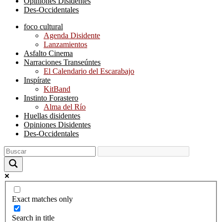
Opiniones Disidentes
Des-Occidentales
foco cultural
Agenda Disidente
Lanzamientos
Asfalto Cinema
Narraciones Transeúntes
El Calendario del Escarabajo
Inspírate
KitBand
Instinto Forastero
Alma del Río
Huellas disidentes
Opiniones Disidentes
Des-Occidentales
Exact matches only
Search in title