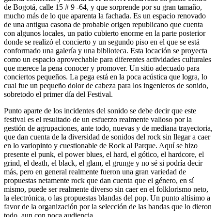
de Bogotá, calle 15 # 9 -64, y que sorprende por su gran tamaño,
mucho más de lo que aparenta la fachada. Es un espacio renovado
de una antigua casona de probable origen republicano que cuenta
con algunos locales, un patio cubierto enorme en la parte posterior
donde se realizó el concierto y un segundo piso en el que se está
conformado una galería y una biblioteca. Esta locación se proyecta
como un espacio aprovechable para diferentes actividades culturales
que merece la pena conocer y promover. Un sitio adecuado para
conciertos pequeños. La pega está en la poca acústica que logra, lo
cual fue un pequeño dolor de cabeza para los ingenieros de sonido,
sobretodo el primer día del Festival.
Punto aparte de los incidentes del sonido se debe decir que este
festival es el resultado de un esfuerzo realmente valioso por la
gestión de agrupaciones, ante todo, nuevas y de mediana trayectoria,
que dan cuenta de la diversidad de sonidos del rock sin llegar a caer
en lo variopinto y cuestionable de Rock al Parque. Aquí se hizo
presente el punk, el power blues, el hard, el gótico, el hardcore, el
grind, el death, el black, el glam, el grunge y no sé si podría decir
más, pero en general realmente fueron una gran variedad de
propuestas netamente rock que dan cuenta que el género, en sí
mismo, puede ser realmente diverso sin caer en el folklorismo neto,
la electrónica, o las propuestas blandas del pop. Un punto altísimo a
favor de la organización por la selección de las bandas que lo dieron
todo, aun con poca audiencia.