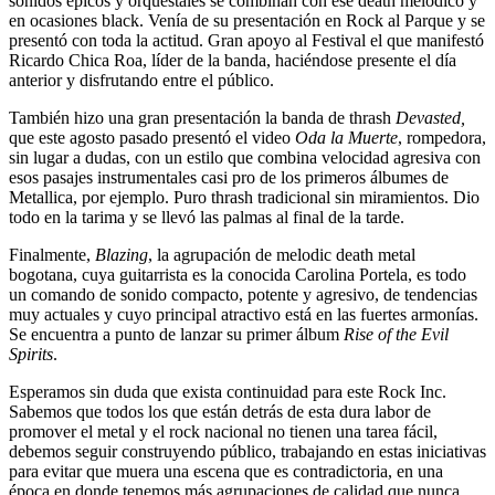
sonidos épicos y orquestales se combinan con ese death melódico y
en ocasiones black. Venía de su presentación en Rock al Parque y se
presentó con toda la actitud. Gran apoyo al Festival el que manifestó
Ricardo Chica Roa, líder de la banda, haciéndose presente el día
anterior y disfrutando entre el público.
También hizo una gran presentación la banda de thrash
Devasted,
que este agosto pasado presentó el video
Oda la Muerte
, rompedora,
sin lugar a dudas, con un estilo que combina velocidad agresiva con
esos pasajes instrumentales casi pro de los primeros álbumes de
Metallica, por ejemplo. Puro thrash tradicional sin miramientos. Dio
todo en la tarima y se llevó las palmas al final de la tarde.
Finalmente,
Blazing
, la agrupación de melodic death metal
bogotana, cuya guitarrista es la conocida Carolina Portela, es todo
un comando de sonido compacto, potente y agresivo, de tendencias
muy actuales y cuyo principal atractivo está en las fuertes armonías.
Se encuentra a punto de lanzar su primer álbum
Rise of the Evil
Spirits
.
Esperamos sin duda que exista continuidad para este Rock Inc.
Sabemos que todos los que están detrás de esta dura labor de
promover el metal y el rock nacional no tienen una tarea fácil,
debemos seguir construyendo público, trabajando en estas iniciativas
para evitar que muera una escena que es contradictoria, en una
época en donde tenemos más agrupaciones de calidad que nunca,