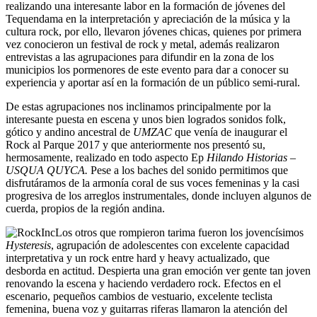
realizando una interesante labor en la formación de jóvenes del
Tequendama en la interpretación y apreciación de la música y la
cultura rock, por ello, llevaron jóvenes chicas, quienes por primera
vez conocieron un festival de rock y metal, además realizaron
entrevistas a las agrupaciones para difundir en la zona de los
municipios los pormenores de este evento para dar a conocer su
experiencia y aportar así en la formación de un público semi-rural.
De estas agrupaciones nos inclinamos principalmente por la
interesante puesta en escena y unos bien logrados sonidos folk,
gótico y andino ancestral de
UMZAC
que venía de inaugurar el
Rock al Parque 2017 y que anteriormente nos presentó su,
hermosamente, realizado en todo aspecto Ep
Hilando Historias –
USQUA QUYCA.
Pese a los baches del sonido permitimos que
disfrutáramos de la armonía coral de sus voces femeninas y la casi
progresiva de los arreglos instrumentales, donde incluyen algunos de
cuerda, propios de la región andina.
Los otros que rompieron tarima fueron los jovencísimos
Hysteresis
, agrupación de adolescentes con excelente capacidad
interpretativa y un rock entre hard y heavy actualizado, que
desborda en actitud. Despierta una gran emoción ver gente tan joven
renovando la escena y haciendo verdadero rock. Efectos en el
escenario, pequeños cambios de vestuario, excelente teclista
femenina, buena voz y guitarras riferas llamaron la atención del