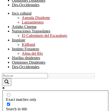
Opiniones Disidentes
Des-Occidentales
foco cultural
Agenda Disidente
Lanzamientos
Asfalto Cinema
Narraciones Transeúntes
El Calendario del Escarabajo
Inspírate
KitBand
Instinto Forastero
Alma del Río
Huellas disidentes
Opiniones Disidentes
Des-Occidentales
Exact matches only
Search in title