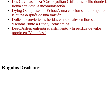
Los Gaviotas lanza ‘Cosmopolitan Girl’, un sencillo donde la
ironía atraviesa la incomunicación
Dying Oath presenta ‘Echoes’, una canción sobre romper con
la culpa después de una traición
Doliente convierte las heridas emocionales en flores en
‘Heridas’ junto a Luto y Romanthica
Dead/Asleep enfrenta el aislamiento y la pérdida de valor
propio en ‘Victimless’
Rugidos Disidentes