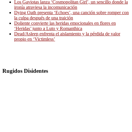
Los Gaviotas lanza ‘Cosmopolitan Girl’, un sencillo donde la
ironía atraviesa la incomunicación
Dying Oath presenta ‘Echoes’, una canción sobre romper con
la culpa después de una traición
Doliente convierte las heridas emocionales en flores en
‘Heridas’ junto a Luto y Romanthica
Dead/Asleep enfrenta el aislamiento y la pérdida de valor
propio en ‘Victimless’
Rugidos Disidentes