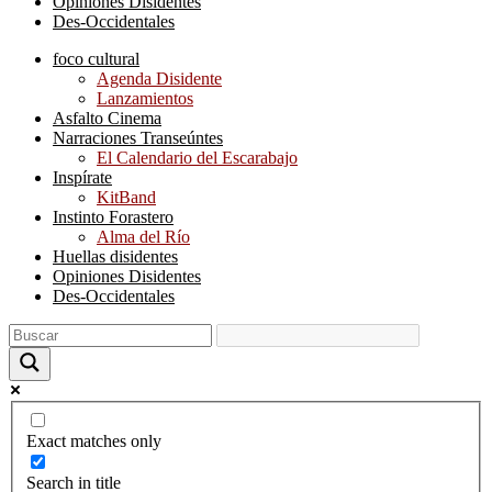
Opiniones Disidentes
Des-Occidentales
foco cultural
Agenda Disidente
Lanzamientos
Asfalto Cinema
Narraciones Transeúntes
El Calendario del Escarabajo
Inspírate
KitBand
Instinto Forastero
Alma del Río
Huellas disidentes
Opiniones Disidentes
Des-Occidentales
Exact matches only
Search in title