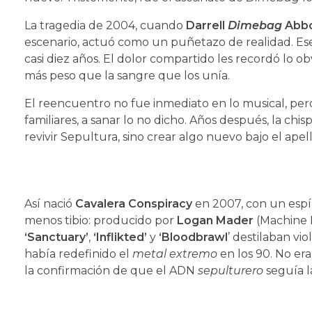
La tragedia de 2004, cuando
Darrell
Dimebag
Abbo
escenario, actuó como un puñetazo de realidad. Es
casi diez años. El dolor compartido les recordó lo 
más peso que la sangre que los unía.
El reencuentro no fue inmediato en lo musical, pero
familiares, a sanar lo no dicho. Años después, la ch
revivir Sepultura, sino crear algo nuevo bajo el ape
Así nació
Cavalera Conspiracy
en 2007, con un espír
menos tibio: producido por
Logan Mader
(Machine 
‘Sanctuary’
,
‘Inflikted’
y
‘Bloodbrawl
’ destilaban vi
había redefinido el
metal extremo
en los 90. No era
la confirmación de que el ADN
sepulturero
seguía l