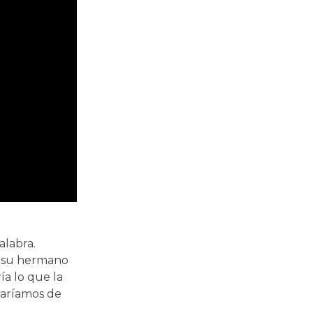
alabra.
a su hermano
ía lo que la
laríamos de