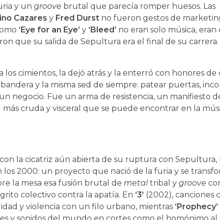
uria y un
groove
brutal que parecía romper huesos. Las
ino Cazares
y
Fred Durst
no fueron gestos de marketing
 como
‘Eye for an Eye’
y
‘Bleed’
no eran solo música, eran
n que su salida de Sepultura era el final de su carrera.
los cimientos, la dejó atrás y la enterró con honores d
bandera y la misma sed de siempre: patear puertas, inc
e un negocio. Fue un arma de resistencia, un manifiesto d
d más cruda y visceral que se puede encontrar en la músi
con la cicatriz aún abierta de su ruptura con Sepultura, 
 los 2000: un proyecto que nació de la furia y se trans
re la mesa esa fusión brutal de
metal
tribal y
groove
co
 grito colectivo contra la apatía. En
‘3’
(2002), canciones
idad y violencia con un filo urbano, mientras
‘Prophecy’
nes y sonidos del mundo en cortes como el homónimo al 