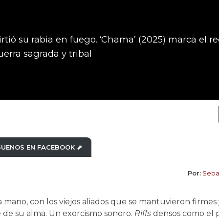
irtió su rabia en fuego. ‘Chama’ (2025) marca el r
uerra sagrada y tribal
GUENOS EN FACEBOOK ⬈
Por:
Seba
a mano, con los viejos aliados que se mantuvieron firmes 
e de su alma. Un exorcismo sonoro.
Riffs
densos como el 