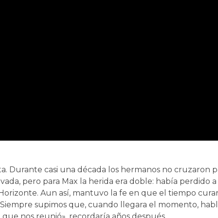
ta. Durante casi una década los hermanos no cruzaron p
vada, pero para Max la herida era doble: había perdido 
orizonte. Aun así, mantuvo la fe en que el tiempo curar
tió. Siempre supimos que, cuando llegara el momento, hab
 que nos reunió», recordaría años después.