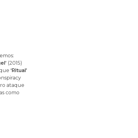
remos:
el’
(2015)
s que
‘Ritual’
onspiracy
ro ataque
as como