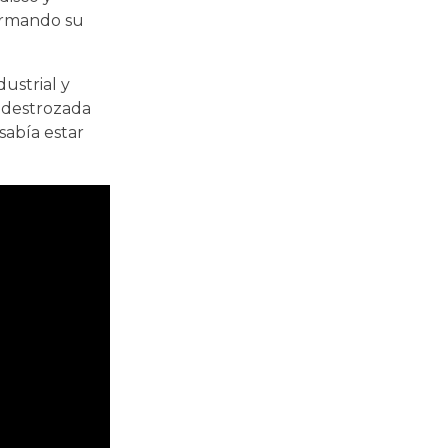
formando su
ustrial y
a destrozada
sabía estar