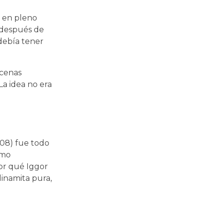
 en pleno
 después de
 debía tener
 cenas
La idea no era
08) fue todo
omo
or qué Iggor
dinamita pura,