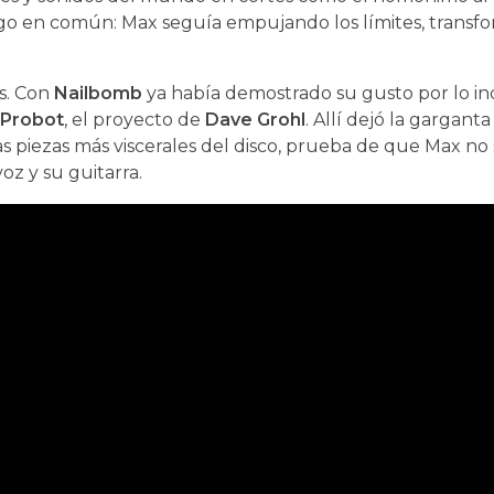
 algo en común: Max seguía empujando los límites, trans
os. Con
Nailbomb
ya había demostrado su gusto por lo ind
Probot
, el proyecto de
Dave Grohl
. Allí dejó la gargant
as piezas más viscerales del disco, prueba de que Max no 
z y su guitarra.