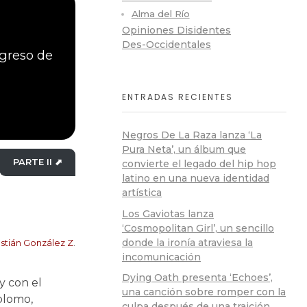
Alma del Río
Opiniones Disidentes
Des-Occidentales
egreso de
ENTRADAS RECIENTES
Negros De La Raza lanza ‘La
Pura Neta’, un álbum que
PARTE II ⬈
convierte el legado del hip hop
latino en una nueva identidad
artística
Los Gaviotas lanza
‘Cosmopolitan Girl’, un sencillo
donde la ironía atraviesa la
stián González Z
.
incomunicación
Dying Oath presenta ‘Echoes’,
y con el
una canción sobre romper con la
plomo,
culpa después de una traición