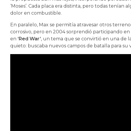
‘Moses’. Cada placa era distinta, pero todas tenían
dolor en combustible.
En paralelo, Max se permitía atravesar otros terren
corrosivo, pero en 2004 sorprendió participando en
en
‘Red War’
, un tema que se convirtió en una de l
quieto: buscaba nuevos campos de batalla para su vo