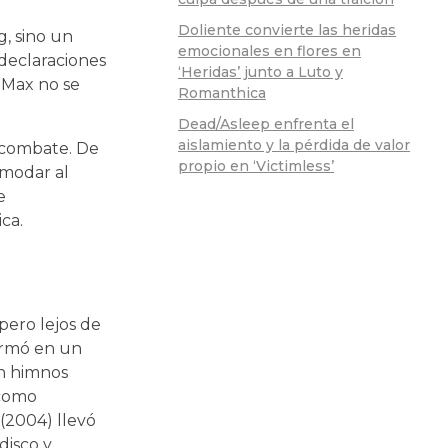
Doliente convierte las heridas
, sino un
emocionales en flores en
 declaraciones
‘Heridas’ junto a Luto y
 Max no se
Romanthica
Dead/Asleep enfrenta el
aislamiento y la pérdida de valor
e combate. De
propio en ‘Victimless’
omodar al
e
ca.
pero lejos de
formó en un
n himnos
 como
(2004) llevó
disco y