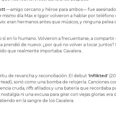
tt
—amigo cercano y héroe para ambos— fue asesinado
e mismo día Max e Iggor volvieron a hablar por teléfono
obvio: eran hermanos antes que músicos, y ninguna pelea
 sí en lo humano. Volvieron a frecuentarse, a compartir
ispa prendió de nuevo: ¿por qué no volver a tocar juntos? 
llido que realmente importaba: Cavalera.
itu de revancha y reconciliación. El debut
‘Inflikted’
(20
Head), sonó como una bomba de relojería. Canciones c
olencia cruda,
riffs
afilados y una batería que recordaba p
 nostalgia ni una excusa para girar con viejas glorias: era 
atiendo en la sangre de los Cavalera.