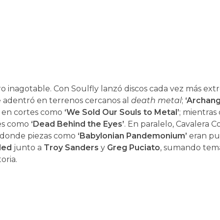
 inagotable. Con Soulfly lanzó discos cada vez más ext
se adentró en terrenos cercanos al
death metal
;
‘Archang
ca en cortes como
‘We Sold Our Souls to Metal’
; mientra
nes como
‘Dead Behind the Eyes’
. En paralelo, Cavalera C
, donde piezas como
‘Babylonian Pandemonium’
eran pu
lled
junto a
Troy Sanders
y
Greg Puciato
, sumando tem
oria.