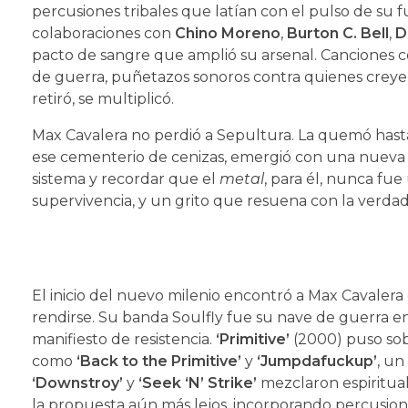
percusiones tribales que latían con el pulso de su f
colaboraciones con
Chino Moreno
,
Burton C. Bell
,
D
pacto de sangre que amplió su arsenal. Canciones
de guerra, puñetazos sonoros contra quienes creyero
retiró, se multiplicó.
Max Cavalera no perdió a Sepultura. La quemó hasta 
ese cementerio de cenizas, emergió con una nueva 
sistema y recordar que el
metal
, para él, nunca fu
supervivencia, y un grito que resuena con la verda
El inicio del nuevo milenio encontró a Max Cavalera 
rendirse. Su banda Soulfly fue su nave de guerra en
manifiesto de resistencia.
‘Primitive’
(2000) puso sob
como
‘Back to the Primitive’
y
‘Jumpdafuckup’
, un
‘Downstroy’
y
‘Seek ‘N’ Strike’
mezclaron espiritual
la propuesta aún más lejos, incorporando percusio