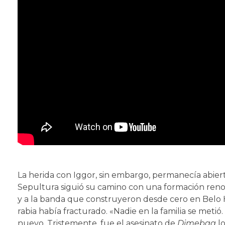
La herida con Iggor, sin embargo, permanecía abier
Sepultura siguió su camino con una formación reno
y a la banda que construyeron desde cero en Belo H
rabia había fracturado. «Nadie en la familia se me
nuevo. Tristemente, fue el asesinato de
Dimebag
lo