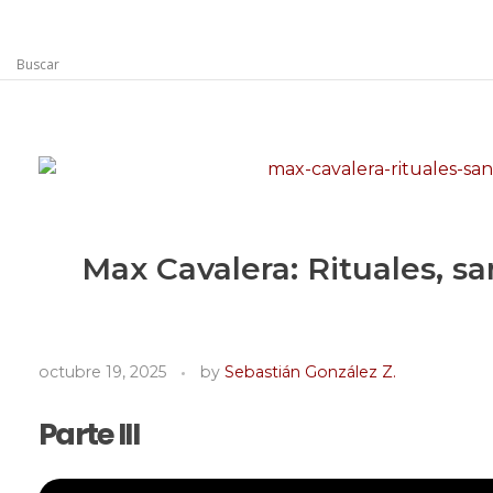
Rugidos Disidentes
Bogotá - Colombia | ISSN 2619-5569
Max Cavalera: Rituales, s
octubre 19, 2025
by
Sebastián González Z.
Parte III