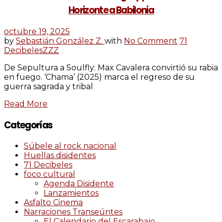
Horizonte a Babilonia
octubre 19, 2025
by
Sebastián González Z.
with
No Comment
71
Decibeles
ZZZ
De Sepultura a Soulfly: Max Cavalera convirtió su rabia
en fuego. ‘Chama’ (2025) marca el regreso de su
guerra sagrada y tribal
Read More
Categorías
Súbele al rock nacional
Huellas disidentes
71 Decibeles
foco cultural
Agenda Disidente
Lanzamientos
Asfalto Cinema
Narraciones Transeúntes
El Calendario del Escarabajo