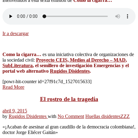
Bienvenidos a esta sexta emisión de
Como la cigarra…
Ir a descargar
Como la cigarra…
es una iniciativa colectiva de organizaciones de
la sociedad civil:
Proyecto CEIS, Medios al Derecho – MAD
,
SubLiteratura
, el semillero de investigación Emergencias y el
portal web alternativo
Rugidos Disidentes
.
[powr-hit-counter id=27f91c7d_1527015633]
Read More
El rostro de la tragedia
abril 9, 2015
by
Rugidos Disidentes
with
No Comment
Huellas disidentes
ZZZ
«¡Acaban de asesinar al gran caudillo de la democracia colombiana!,
doctor Jorge Eliécer Gaitán»