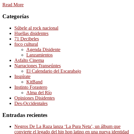
Read More
Categorías
Súbele al rock nacional
Huellas disidentes
71 Decibeles
foco cultural
Agenda Disidente
Lanzamientos
Asfalto Cinema
Narraciones Transeúntes
El Calendario del Escarabajo
Inspírate
KitBand
Instinto Forastero
Alma del Río
Opiniones Disidentes
Des-Occidentales
Entradas recientes
Negros De La Raza lanza ‘La Pura Neta’, un álbum que
convierte el legado del hip hop latino en una nueva identidad