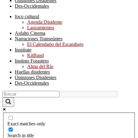
Opiniones Disidentes
Des-Occidentales
foco cultural
Agenda Disidente
Lanzamientos
Asfalto Cinema
Narraciones Transeúntes
El Calendario del Escarabajo
Inspírate
KitBand
Instinto Forastero
Alma del Río
Huellas disidentes
Opiniones Disidentes
Des-Occidentales
Exact matches only
Search in title