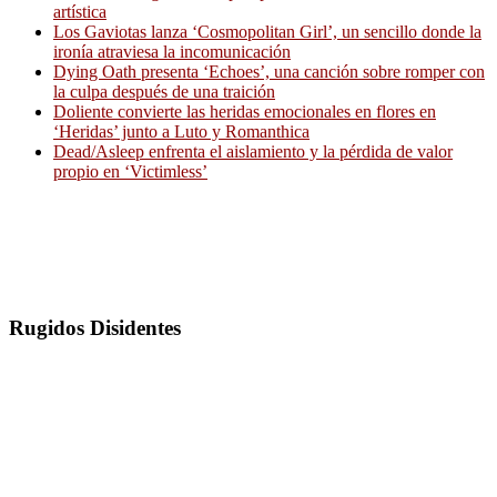
artística
Los Gaviotas lanza ‘Cosmopolitan Girl’, un sencillo donde la
ironía atraviesa la incomunicación
Dying Oath presenta ‘Echoes’, una canción sobre romper con
la culpa después de una traición
Doliente convierte las heridas emocionales en flores en
‘Heridas’ junto a Luto y Romanthica
Dead/Asleep enfrenta el aislamiento y la pérdida de valor
propio en ‘Victimless’
Rugidos Disidentes