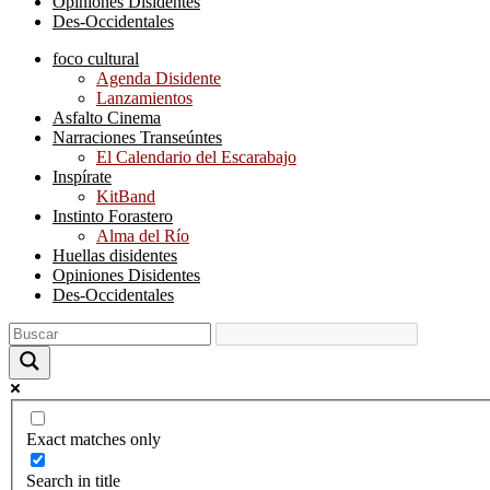
Opiniones Disidentes
Des-Occidentales
foco cultural
Agenda Disidente
Lanzamientos
Asfalto Cinema
Narraciones Transeúntes
El Calendario del Escarabajo
Inspírate
KitBand
Instinto Forastero
Alma del Río
Huellas disidentes
Opiniones Disidentes
Des-Occidentales
Exact matches only
Search in title