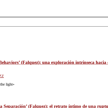
haviors’ (Falquez): una exploración intrínseca hacia e
ZZ
the light»
a Separación’ (Falquez): el retrato íntimo de una rupt