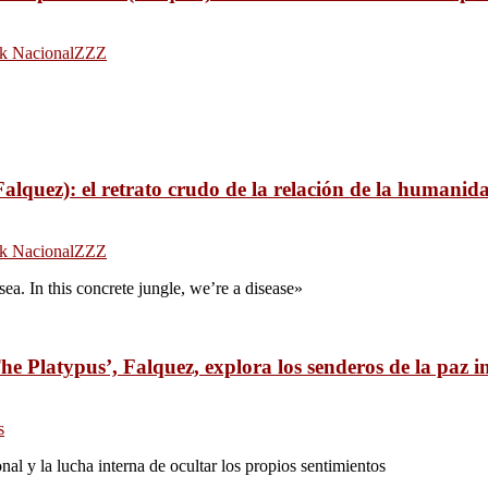
k Nacional
ZZZ
alquez): el retrato crudo de la relación de la humanid
k Nacional
ZZZ
sea. In this concrete jungle, we’re a disease»
he Platypus’, Falquez, explora los senderos de la paz in
s
al y la lucha interna de ocultar los propios sentimientos