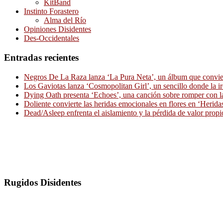
KitBand
Instinto Forastero
Alma del Río
Opiniones Disidentes
Des-Occidentales
Entradas recientes
Negros De La Raza lanza ‘La Pura Neta’, un álbum que convierte
Los Gaviotas lanza ‘Cosmopolitan Girl’, un sencillo donde la i
Dying Oath presenta ‘Echoes’, una canción sobre romper con la
Doliente convierte las heridas emocionales en flores en ‘Herid
Dead/Asleep enfrenta el aislamiento y la pérdida de valor propi
Rugidos Disidentes