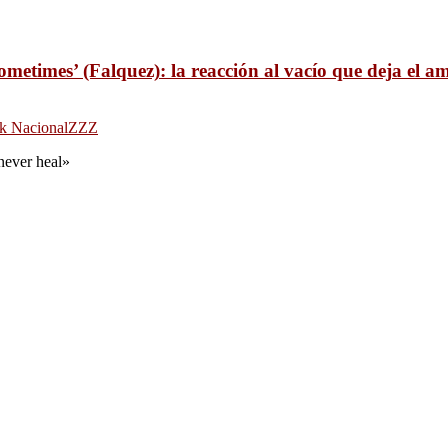
ometimes’ (Falquez): la reacción al vacío que deja el a
k Nacional
ZZZ
 never heal»