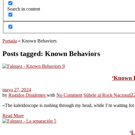
Search in content
Portada
»
Known Behaviors
Posts tagged: Known Behaviors
‘Known Be
mayo 27, 2024
by
Rugidos Disidentes
with
No Comment
Súbele al Rock Nacional
Z
«The kaleidoscope is rushing through my head, while I’m waiting for 
Read More
‘L