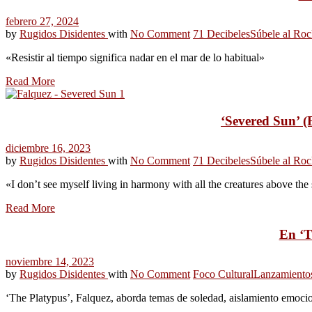
febrero 27, 2024
by
Rugidos Disidentes
with
No Comment
71 Decibeles
Súbele al Roc
«Resistir al tiempo significa nadar en el mar de lo habitual»
Read More
‘Severed Sun’ (F
diciembre 16, 2023
by
Rugidos Disidentes
with
No Comment
71 Decibeles
Súbele al Roc
«I don’t see myself living in harmony with all the creatures above the 
Read More
En ‘T
noviembre 14, 2023
by
Rugidos Disidentes
with
No Comment
Foco Cultural
Lanzamiento
‘The Platypus’, Falquez, aborda temas de soledad, aislamiento emocion