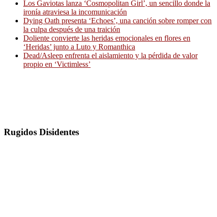
Los Gaviotas lanza ‘Cosmopolitan Girl’, un sencillo donde la
ironía atraviesa la incomunicación
Dying Oath presenta ‘Echoes’, una canción sobre romper con
la culpa después de una traición
Doliente convierte las heridas emocionales en flores en
‘Heridas’ junto a Luto y Romanthica
Dead/Asleep enfrenta el aislamiento y la pérdida de valor
propio en ‘Victimless’
Rugidos Disidentes