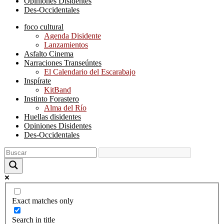
Opiniones Disidentes
Des-Occidentales
foco cultural
Agenda Disidente
Lanzamientos
Asfalto Cinema
Narraciones Transeúntes
El Calendario del Escarabajo
Inspírate
KitBand
Instinto Forastero
Alma del Río
Huellas disidentes
Opiniones Disidentes
Des-Occidentales
Exact matches only
Search in title