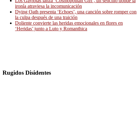
Los Gaviotas lanza ‘Cosmopolitan Girl’, un sencillo donde la
ironía atraviesa la incomunicación
Dying Oath presenta ‘Echoes’, una canción sobre romper con
la culpa después de una traición
Doliente convierte las heridas emocionales en flores en
‘Heridas’ junto a Luto y Romanthica
Rugidos Disidentes