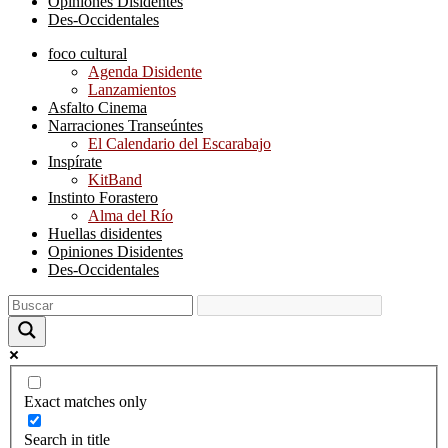
Opiniones Disidentes
Des-Occidentales
foco cultural
Agenda Disidente
Lanzamientos
Asfalto Cinema
Narraciones Transeúntes
El Calendario del Escarabajo
Inspírate
KitBand
Instinto Forastero
Alma del Río
Huellas disidentes
Opiniones Disidentes
Des-Occidentales
Exact matches only
Search in title