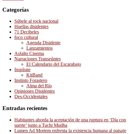
Categorías
Súbele al rock nacional
Huellas disidentes
71 Decibeles
foco cultural
Agenda Disidente
Lanzamientos
Asfalto Cinema
Narraciones Transeúntes
El Calendario del Escarabajo
Inspírate
KitBand
Instinto Forastero
Alma del Río
Opiniones Disidentes
Des-Occidentales
Entradas recientes
Habitantes aborda la aceptación de una ruptura en ‘Día con
suerte’ junto a Tuchi Mudha
Lumen Ad Mortem enfrenta la existencia humana al paisaje