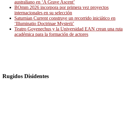
australiano en ‘A Grave Ascent’
BOmm 2026 incorpora por primera vez proyectos
internacionales en su selección
Saturnian Current construye un recorrido iniciático en
‘Illuminatio Doctrinae Mysterii’
Teatro Goyenechus y la Universidad EAN crean una ruta
académica para la formación de actores
Rugidos Disidentes