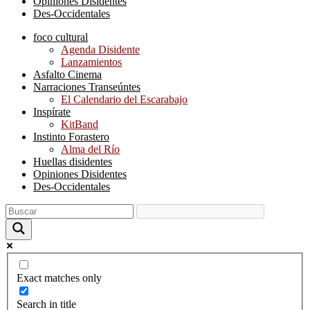
Opiniones Disidentes
Des-Occidentales
foco cultural
Agenda Disidente
Lanzamientos
Asfalto Cinema
Narraciones Transeúntes
El Calendario del Escarabajo
Inspírate
KitBand
Instinto Forastero
Alma del Río
Huellas disidentes
Opiniones Disidentes
Des-Occidentales
Exact matches only
Search in title