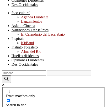
Opiniones Disidentes
Des-Occidentales
foco cultural
Agenda Disidente
Lanzamientos
Asfalto Cinema
Narraciones Transeúntes
El Calendario del Escarabajo
Inspírate
KitBand
Instinto Forastero
Alma del Río
Huellas disidentes
Opiniones Disidentes
Des-Occidentales
Exact matches only
Search in title