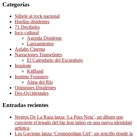
Categorías
Súbele al rock nacional
Huellas disidentes
71 Decibeles
foco cultural
Agenda Disidente
Lanzamientos
Asfalto Cinema
Narraciones Transeúntes
El Calendario del Escarabajo
Inspírate
KitBand
Instinto Forastero
Alma del Río
Opiniones Disidentes
Des-Occidentales
Entradas recientes
Negros De La Raza lanza ‘La Pura Neta’, un álbum que
convierte el legado del hip hop latino en una nueva identidad
artística
Los Gaviotas lanza ‘Cosmopolitan Girl’, un sencillo donde la