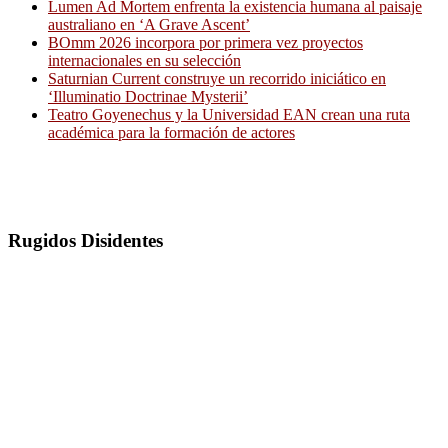
Lumen Ad Mortem enfrenta la existencia humana al paisaje
australiano en ‘A Grave Ascent’
BOmm 2026 incorpora por primera vez proyectos
internacionales en su selección
Saturnian Current construye un recorrido iniciático en
‘Illuminatio Doctrinae Mysterii’
Teatro Goyenechus y la Universidad EAN crean una ruta
académica para la formación de actores
Rugidos Disidentes