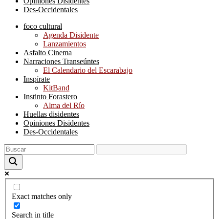
Opiniones Disidentes
Des-Occidentales
foco cultural
Agenda Disidente
Lanzamientos
Asfalto Cinema
Narraciones Transeúntes
El Calendario del Escarabajo
Inspírate
KitBand
Instinto Forastero
Alma del Río
Huellas disidentes
Opiniones Disidentes
Des-Occidentales
Exact matches only
Search in title