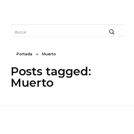
Rugidos Disidentes
Bogotá - Colombia | ISSN 2619-5569
Portada
»
Muerto
Posts tagged:
Muerto