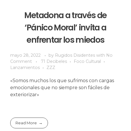
Metadona a través de
‘Pánico Moral’ invita a
enfrentar los miedos
mayo 28, 2022
by
Rugidos Disidentes
with
No
Comment
71 Decibeles
Foco Cultural
Lanzamientos
ZZZ
«Somos muchos los que sufrimos con cargas
emocionales que no siempre son fáciles de
exteriorizar»
Read More