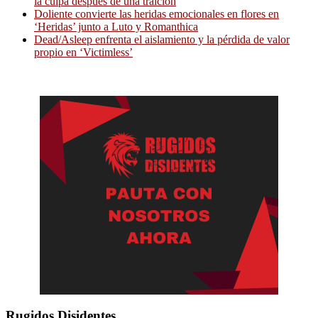
la culpa después de una traición
Doliente convierte las heridas emocionales en flores en
‘Heridas’ junto a Luto y Romanthica
Dead/Asleep enfrenta el aislamiento y la pérdida de valor
propio en ‘Victimless’
Rugidos Disidentes