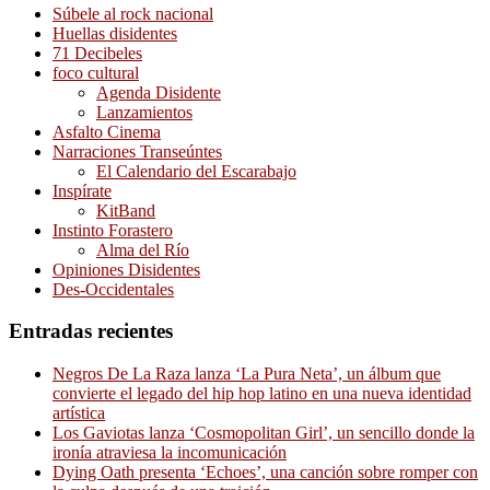
Súbele al rock nacional
Huellas disidentes
71 Decibeles
foco cultural
Agenda Disidente
Lanzamientos
Asfalto Cinema
Narraciones Transeúntes
El Calendario del Escarabajo
Inspírate
KitBand
Instinto Forastero
Alma del Río
Opiniones Disidentes
Des-Occidentales
Entradas recientes
Negros De La Raza lanza ‘La Pura Neta’, un álbum que
convierte el legado del hip hop latino en una nueva identidad
artística
Los Gaviotas lanza ‘Cosmopolitan Girl’, un sencillo donde la
ironía atraviesa la incomunicación
Dying Oath presenta ‘Echoes’, una canción sobre romper con