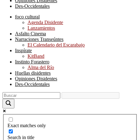
Opiniones Disidentes
Des-Occidentales
foco cultural
Agenda Disidente
Lanzamientos
Asfalto Cinema
Narraciones Transeúntes
El Calendario del Escarabajo
Inspírate
KitBand
Instinto Forastero
Alma del Río
Huellas disidentes
Opiniones Disidentes
Des-Occidentales
Exact matches only
Search in title