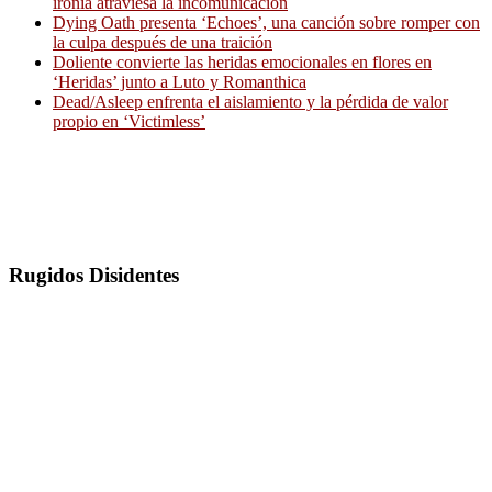
ironía atraviesa la incomunicación
Dying Oath presenta ‘Echoes’, una canción sobre romper con
la culpa después de una traición
Doliente convierte las heridas emocionales en flores en
‘Heridas’ junto a Luto y Romanthica
Dead/Asleep enfrenta el aislamiento y la pérdida de valor
propio en ‘Victimless’
Rugidos Disidentes