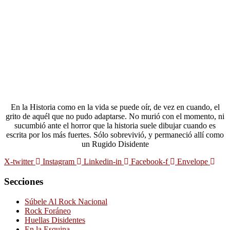
En la Historia como en la vida se puede oír, de vez en cuando, el
grito de aquél que no pudo adaptarse. No murió con el momento, ni
sucumbió ante el horror que la historia suele dibujar cuando es
escrita por los más fuertes. Sólo sobrevivió, y permaneció allí como
un Rugido Disidente
X-twitter
Instagram
Linkedin-in
Facebook-f
Envelope
Secciones
Súbele Al Rock Nacional
Rock Foráneo
Huellas Disidentes
En la Esquina