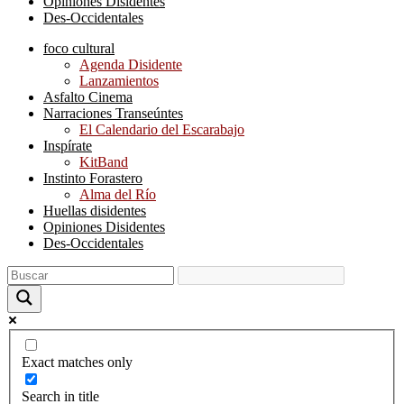
Opiniones Disidentes
Des-Occidentales
foco cultural
Agenda Disidente
Lanzamientos
Asfalto Cinema
Narraciones Transeúntes
El Calendario del Escarabajo
Inspírate
KitBand
Instinto Forastero
Alma del Río
Huellas disidentes
Opiniones Disidentes
Des-Occidentales
Exact matches only
Search in title