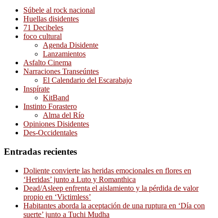
Súbele al rock nacional
Huellas disidentes
71 Decibeles
foco cultural
Agenda Disidente
Lanzamientos
Asfalto Cinema
Narraciones Transeúntes
El Calendario del Escarabajo
Inspírate
KitBand
Instinto Forastero
Alma del Río
Opiniones Disidentes
Des-Occidentales
Entradas recientes
Doliente convierte las heridas emocionales en flores en
‘Heridas’ junto a Luto y Romanthica
Dead/Asleep enfrenta el aislamiento y la pérdida de valor
propio en ‘Victimless’
Habitantes aborda la aceptación de una ruptura en ‘Día con
suerte’ junto a Tuchi Mudha