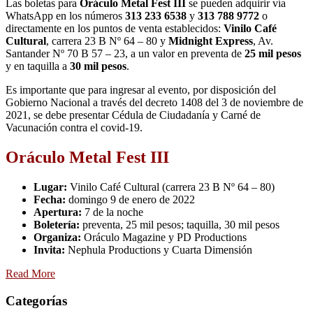
Las boletas para
Oráculo Metal Fest
III
se pueden adquirir vía
WhatsApp en los números
313 233 6538
y
313 788 9772
o
directamente en los puntos de venta establecidos:
Vinilo Café
Cultural
, carrera 23 B Nº 64 – 80 y
Midnight Express
, Av.
Santander Nº 70 B 57 – 23, a un valor en preventa de
25 mil pesos
y en taquilla a
30 mil pesos
.
Es importante que para ingresar al evento, por disposición del
Gobierno Nacional a través del decreto 1408 del 3 de noviembre de
2021, se debe presentar Cédula de Ciudadanía y Carné de
Vacunación contra el covid-19.
Oráculo Metal Fest III
Lugar:
Vinilo Café Cultural (carrera 23 B Nº 64 – 80)
Fecha:
domingo 9 de enero de 2022
Apertura:
7 de la noche
Boletería:
preventa, 25 mil pesos; taquilla, 30 mil pesos
Organiza:
Oráculo Magazine y PD Productions
Invita:
Nephula Productions y Cuarta Dimensión
Read More
Categorías