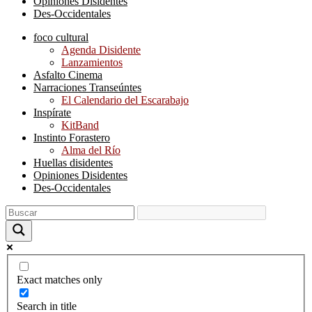
Opiniones Disidentes
Des-Occidentales
foco cultural
Agenda Disidente
Lanzamientos
Asfalto Cinema
Narraciones Transeúntes
El Calendario del Escarabajo
Inspírate
KitBand
Instinto Forastero
Alma del Río
Huellas disidentes
Opiniones Disidentes
Des-Occidentales
Exact matches only
Search in title