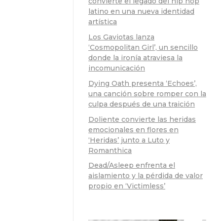
convierte el legado del hip hop
latino en una nueva identidad
artística
Los Gaviotas lanza
‘Cosmopolitan Girl’, un sencillo
donde la ironía atraviesa la
incomunicación
Dying Oath presenta ‘Echoes’,
una canción sobre romper con la
culpa después de una traición
Doliente convierte las heridas
emocionales en flores en
‘Heridas’ junto a Luto y
Romanthica
Dead/Asleep enfrenta el
aislamiento y la pérdida de valor
propio en ‘Victimless’