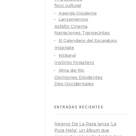
foco cultural
Agenda Disidente
Lanzamientos
Asfalto Cinema
Narraciones Transeúntes
El Calendario del Escarabajo
Inspírate
KitBand
Instinto Forastero
Alma del Río
Opiniones Disidentes
Des-Occidentales
ENTRADAS RECIENTES
Negros De La Raza lanza ‘La
Pura Neta’, un álbum que