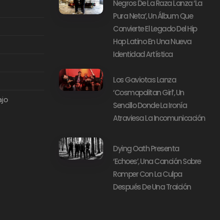
Negros De La Raza Lanza ‘La
Pura Neta’, Un Álbum Que
Convierte El Legado Del Hip
Hop Latino En Una Nueva
Identidad Artística
Los Gaviotas Lanza
‘Cosmopolitan Girl’, Un
ajo
Sencillo Donde La Ironía
Atraviesa La Incomunicación
Dying Oath Presenta
‘Echoes’, Una Canción Sobre
Romper Con La Culpa
Después De Una Traición