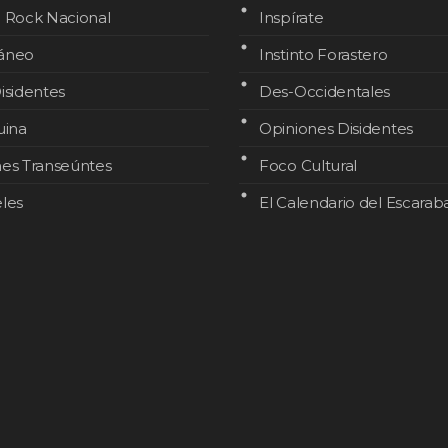
l Rock Nacional
Inspírate
áneo
Instinto Forastero
isidentes
Des-Occidentales
uina
Opiniones Disidentes
nes Transeúntes
Foco Cultural
les
El Calendario del Escarab