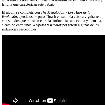
tema suave y reiterativo que denota sensibilidad en medio del caos y
la furia que caracterizan este trabajo.
El álbum se completa con
The Megalodon
y
Los Hijos de la
Evolución
, ejercicios de puro Thrash en su onda clásica y guitarrera,
con sonidos que transitan entre las influencias americana y alemana,
a camino entre unos
Whiplash
y
Kreator
por referir algunas de las
influencias perceptibles.