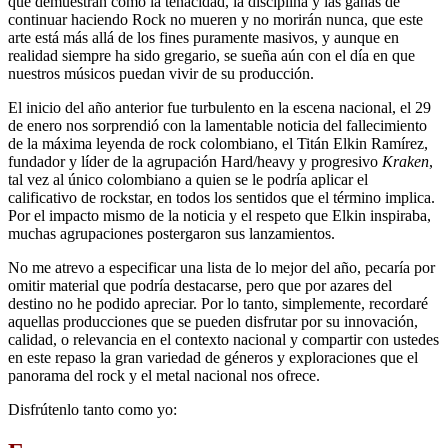
que demuestran como la tenacidad, la disciplina y las ganas de
continuar haciendo Rock no mueren y no morirán nunca, que este
arte está más allá de los fines puramente masivos, y aunque en
realidad siempre ha sido gregario, se sueña aún con el día en que
nuestros músicos puedan vivir de su producción.
El inicio del año anterior fue turbulento en la escena nacional, el 29
de enero nos sorprendió con la lamentable noticia del fallecimiento
de la máxima leyenda de rock colombiano, el Titán Elkin Ramírez,
fundador y líder de la agrupación Hard/heavy y progresivo
Kraken
,
tal vez al único colombiano a quien se le podría aplicar el
calificativo de rockstar, en todos los sentidos que el término implica.
Por el impacto mismo de la noticia y el respeto que Elkin inspiraba,
muchas agrupaciones postergaron sus lanzamientos.
No me atrevo a especificar una lista de lo mejor del año, pecaría por
omitir material que podría destacarse, pero que por azares del
destino no he podido apreciar. Por lo tanto, simplemente, recordaré
aquellas producciones que se pueden disfrutar por su innovación,
calidad, o relevancia en el contexto nacional y compartir con ustedes
en este repaso la gran variedad de géneros y exploraciones que el
panorama del rock y el metal nacional nos ofrece.
Disfrútenlo tanto como yo: