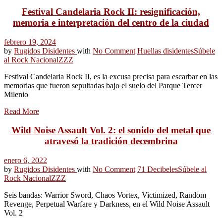
Festival Candelaria Rock II: resignificación,
memoria e interpretación del centro de la ciudad
febrero 19, 2024
by
Rugidos Disidentes
with
No Comment
Huellas disidentes
Súbele
al Rock Nacional
ZZZ
Festival Candelaria Rock II, es la excusa precisa para escarbar en las
memorias que fueron sepultadas bajo el suelo del Parque Tercer
Milenio
Read More
Wild Noise Assault Vol. 2: el sonido del metal que
atravesó la tradición decembrina
enero 6, 2022
by
Rugidos Disidentes
with
No Comment
71 Decibeles
Súbele al
Rock Nacional
ZZZ
Seis bandas: Warrior Sword, Chaos Vortex, Victimized, Random
Revenge, Perpetual Warfare y Darkness, en el Wild Noise Assault
Vol. 2