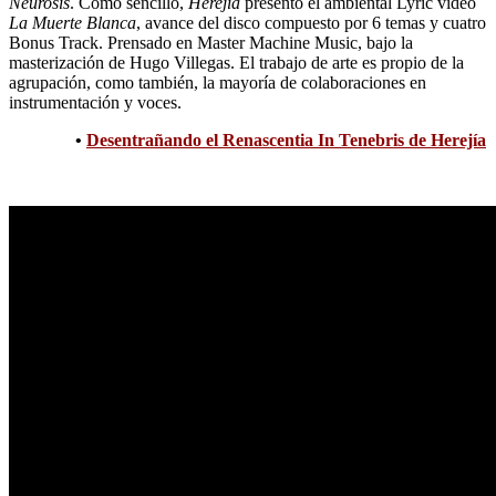
Neurosis
. Como sencillo,
Herejía
presentó el ambiental Lyric video
La Muerte Blanca
, avance del disco compuesto por 6 temas y cuatro
Bonus Track. Prensado en Master Machine Music, bajo la
masterización de Hugo Villegas. El trabajo de arte es propio de la
agrupación, como también, la mayoría de colaboraciones en
instrumentación y voces.
•
Desentrañando el Renascentia In Tenebris de Herejía