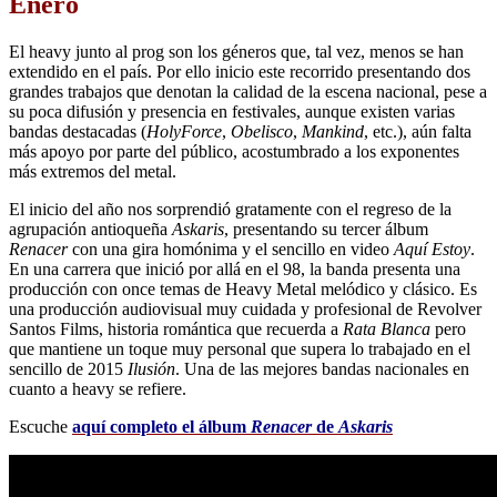
Enero
El heavy junto al prog son los géneros que, tal vez, menos se han
extendido en el país. Por ello inicio este recorrido presentando dos
grandes trabajos que denotan la calidad de la escena nacional, pese a
su poca difusión y presencia en festivales, aunque existen varias
bandas destacadas (
HolyForce
,
Obelisco
,
Mankind
, etc.), aún falta
más apoyo por parte del público, acostumbrado a los exponentes
más extremos del metal.
El inicio del año nos sorprendió gratamente con el regreso de la
agrupación antioqueña
Askaris
, presentando su tercer álbum
Renacer
con una gira homónima y el sencillo en video
Aquí Estoy
.
En una carrera que inició por allá en el 98, la banda presenta una
producción con once temas de Heavy Metal melódico y clásico. Es
una producción audiovisual muy cuidada y profesional de Revolver
Santos Films, historia romántica que recuerda a
Rata Blanca
pero
que mantiene un toque muy personal que supera lo trabajado en el
sencillo de 2015
Ilusión
. Una de las mejores bandas nacionales en
cuanto a heavy se refiere.
Escuche
aquí completo el álbum
Renacer
de
Askaris