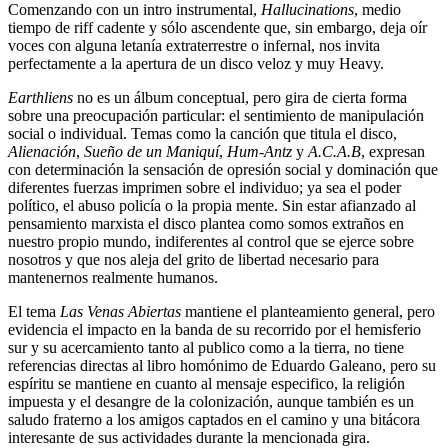
Comenzando con un intro instrumental,
Hallucinations
, medio
tiempo de riff cadente y sólo ascendente que, sin embargo, deja oír
voces con alguna letanía extraterrestre o infernal, nos invita
perfectamente a la apertura de un disco veloz y muy Heavy.
Earthliens
no es un álbum conceptual, pero gira de cierta forma
sobre una preocupación particular: el sentimiento de manipulación
social o individual. Temas como la canción que titula el disco,
Alienación
,
Sueño de un Maniquí
,
Hum-Antz
y
A.C.A.B
, expresan
con determinación la sensación de opresión social y dominación que
diferentes fuerzas imprimen sobre el individuo; ya sea el poder
político, el abuso policía o la propia mente. Sin estar afianzado al
pensamiento marxista el disco plantea como somos extraños en
nuestro propio mundo, indiferentes al control que se ejerce sobre
nosotros y que nos aleja del grito de libertad necesario para
mantenernos realmente humanos.
El tema
Las Venas Abiertas
mantiene el planteamiento general, pero
evidencia el impacto en la banda de su recorrido por el hemisferio
sur y su acercamiento tanto al publico como a la tierra, no tiene
referencias directas al libro homónimo de Eduardo Galeano, pero su
espíritu se mantiene en cuanto al mensaje especifico, la religión
impuesta y el desangre de la colonización, aunque también es un
saludo fraterno a los amigos captados en el camino y una bitácora
interesante de sus actividades durante la mencionada gira.