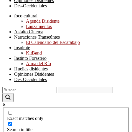
Opiniones Disidentes
Des-Occidentales
foco cultural
Agenda Disidente
Lanzamientos
Asfalto Cinema
Narraciones Transeúntes
El Calendario del Escarabajo
Inspírate
KitBand
Instinto Forastero
Alma del Río
Huellas disidentes
Opiniones Disidentes
Des-Occidentales
Exact matches only
Search in title