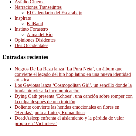
Asfalto Cinema
Narraciones Transeúntes
El Calendario del Escarabajo
Inspírate
KitBand
Instinto Forastero
Alma del Río
Opiniones Disidentes
Des-Occidentales
Entradas recientes
Negros De La Raza lanza ‘La Pura Neta’, un álbum que
convierte el legado del hip hop latino en una nueva identidad
artística
Los Gaviotas lanza ‘Cosmopolitan Girl’, un sencillo donde la
ironía atraviesa la incomunicación
Dying Oath presenta ‘Echoes’, una canción sobre romper con
la culpa después de una traición
Doliente convierte las heridas emocionales en flores en
‘Heridas’ junto a Luto y Romanthica
Dead/Asleep enfrenta el aislamiento y la pérdida de valor
propio en ‘Victimless’