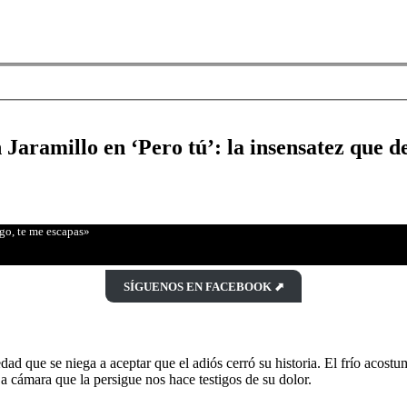
 Jaramillo en ‘Pero tú’: la insensatez que d
ngo, te me escapas»
SÍGUENOS EN FACEBOOK ⬈
edad que se niega a aceptar que el adiós cerró su historia. El frío a
La cámara que la persigue nos hace testigos de su dolor.