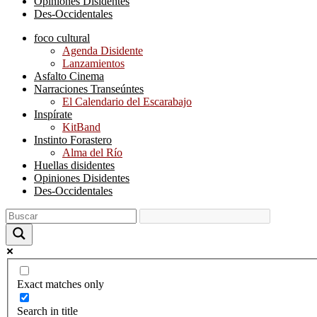
Opiniones Disidentes
Des-Occidentales
foco cultural
Agenda Disidente
Lanzamientos
Asfalto Cinema
Narraciones Transeúntes
El Calendario del Escarabajo
Inspírate
KitBand
Instinto Forastero
Alma del Río
Huellas disidentes
Opiniones Disidentes
Des-Occidentales
Exact matches only
Search in title