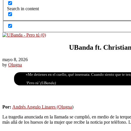
Search in content
UBanda ft. Christian
mayo 8, 2026
by
Olugna
«Me detienes en el cuello, qué insensata. Cuando siento que te te
‘Pero tú’ (UBanda)
Por:
Andrés Angulo Linares (Olugna
)
La tragedia anunciada en la llamada se cumplió, en medio de la terqu
más allá de los huesos de la mujer que recibe la noticia por teléfono. 