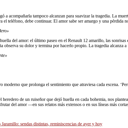
llegó a acompañarla tampoco alcanzan para suavizar la tragedia. La muer
ara el teléfono, debe continuar. El amor sabe ser amargo y una pérdida n
dero»
lla del amor: el último paseo en el Renault 12 amarillo, las sonrisas en
 observa su dolor y termina por hacerlo propio. La tragedia alcanza a 
nte»
ro
moderno que prolonga el sentimiento que atraviesa cada escena. ‘Pero
l heredero de un ruiseñor que dejó huella en cada bohemia, nos plantea 
isfrutar del amor —en sus relatos más extensos o en sus líneas más cort
o Jaramillo: sendas distintas, reminiscencias de ayer y hoy