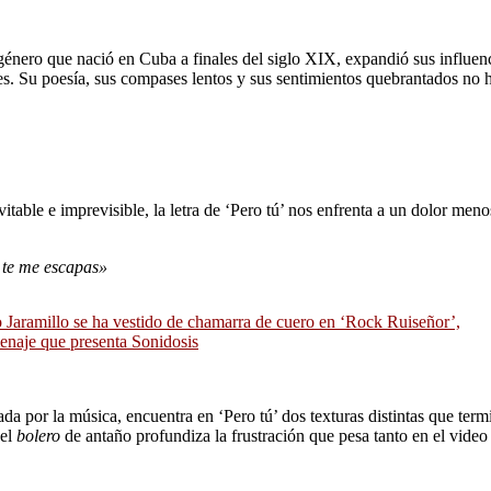
género que nació en Cuba a finales del siglo XIX, expandió sus influen
. Su poesía, sus compases lentos y sus sentimientos quebrantados no ha
vitable e imprevisible, la letra de ‘Pero tú’ nos enfrenta a un dolor men
, te me escapas»
o Jaramillo se ha vestido de chamarra de cuero en ‘Rock Ruiseñor’,
naje que presenta Sonidosis
da por la música, encuentra en ‘Pero tú’ dos texturas distintas que termi
el
bolero
de antaño profundiza la frustración que pesa tanto en el video