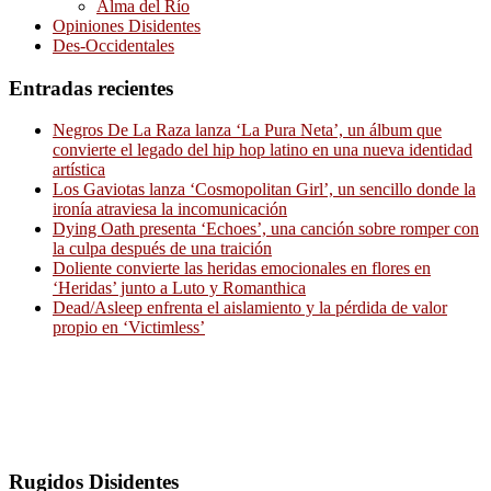
Alma del Río
Opiniones Disidentes
Des-Occidentales
Entradas recientes
Negros De La Raza lanza ‘La Pura Neta’, un álbum que
convierte el legado del hip hop latino en una nueva identidad
artística
Los Gaviotas lanza ‘Cosmopolitan Girl’, un sencillo donde la
ironía atraviesa la incomunicación
Dying Oath presenta ‘Echoes’, una canción sobre romper con
la culpa después de una traición
Doliente convierte las heridas emocionales en flores en
‘Heridas’ junto a Luto y Romanthica
Dead/Asleep enfrenta el aislamiento y la pérdida de valor
propio en ‘Victimless’
Rugidos Disidentes