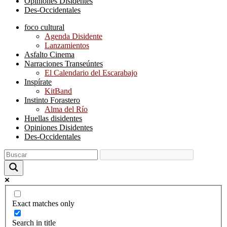
Opiniones Disidentes
Des-Occidentales
foco cultural
Agenda Disidente
Lanzamientos
Asfalto Cinema
Narraciones Transeúntes
El Calendario del Escarabajo
Inspírate
KitBand
Instinto Forastero
Alma del Río
Huellas disidentes
Opiniones Disidentes
Des-Occidentales
Exact matches only
Search in title