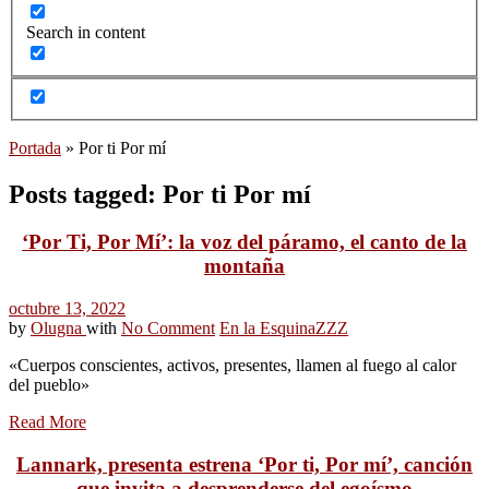
Search in content
Portada
»
Por ti Por mí
Posts tagged: Por ti Por mí
‘Por Ti, Por Mí’: la voz del páramo, el canto de la
montaña
octubre 13, 2022
by
Olugna
with
No Comment
En la Esquina
ZZZ
«Cuerpos conscientes, activos, presentes, llamen al fuego al calor
del pueblo»
Read More
Lannark, presenta estrena ‘Por ti, Por mí’, canción
que invita a desprenderse del egoísmo