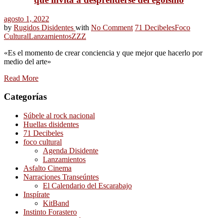
agosto 1, 2022
by
Rugidos Disidentes
with
No Comment
71 Decibeles
Foco
Cultural
Lanzamientos
ZZZ
«Es el momento de crear conciencia y que mejor que hacerlo por
medio del arte»
Read More
Categorías
Súbele al rock nacional
Huellas disidentes
71 Decibeles
foco cultural
Agenda Disidente
Lanzamientos
Asfalto Cinema
Narraciones Transeúntes
El Calendario del Escarabajo
Inspírate
KitBand
Instinto Forastero