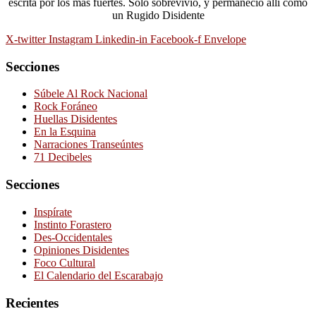
escrita por los más fuertes. Sólo sobrevivió, y permaneció allí como
un Rugido Disidente
X-twitter
Instagram
Linkedin-in
Facebook-f
Envelope
Secciones
Súbele Al Rock Nacional
Rock Foráneo
Huellas Disidentes
En la Esquina
Narraciones Transeúntes
71 Decibeles
Secciones
Inspírate
Instinto Forastero
Des-Occidentales
Opiniones Disidentes
Foco Cultural
El Calendario del Escarabajo
Recientes