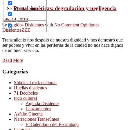
Portal Américas: degradación y negligencia
Search in content
julio 14, 2019
by
Rugidos Disidentes
with
No Comment
Opiniones
Disidentes
ZZZ
Transmilenio nos despojó de nuestra dignidad y nos demostró que
ser pobres y vivir en las periferias de la ciudad no nos hace dignos
de un buen servicio.
Read More
Categorías
Súbele al rock nacional
Huellas disidentes
71 Decibeles
foco cultural
Agenda Disidente
Lanzamientos
Asfalto Cinema
Narraciones Transeúntes
El Calendario del Escarabajo
Inspírate