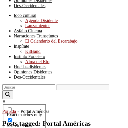
Opiniones Disidentes
Des-Occidentales
foco cultural
Agenda Disidente
Lanzamientos
Asfalto Cinema
Narraciones Transeúntes
El Calendario del Escarabajo
Inspírate
KitBand
Instinto Forastero
Alma del Río
Huellas disidentes
Opiniones Disidentes
Des-Occidentales
Portada
»
Portal Américas
Exact matches only
Posts tagged: Portal Américas
Search in title