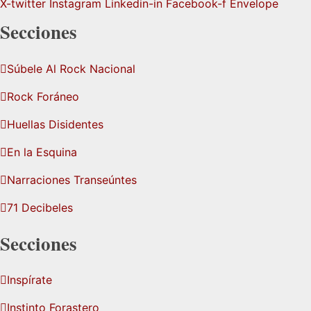
X-twitter
Instagram
Linkedin-in
Facebook-f
Envelope
Secciones
Súbele Al Rock Nacional
Rock Foráneo
Huellas Disidentes
En la Esquina
Narraciones Transeúntes
71 Decibeles
Secciones
Inspírate
Instinto Forastero