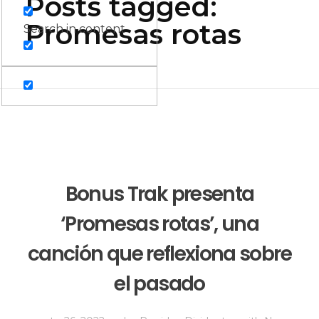
Posts tagged:
Promesas rotas
Search in content
Bonus Trak presenta
‘Promesas rotas’, una
canción que reflexiona sobre
el pasado