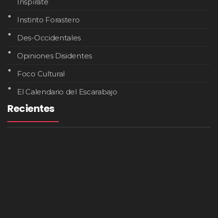
Inspírate
Instinto Forastero
Des-Occidentales
Opiniones Disidentes
Foco Cultural
El Calendario del Escarabajo
Recientes
Negros De La Raza Lanza ‘La Pura Neta’, Un
Álbum Que Convierte El Legado Del Hip Hop
Latino En Una Nueva Identidad Artística