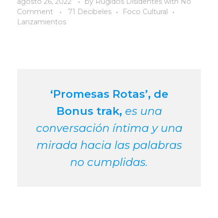
agosto 26, 2022
by
Rugidos Disidentes
with
No
Comment
71 Decibeles
Foco Cultural
Lanzamientos
‘Promesas Rotas’, de
Bonus trak,
es una
conversación íntima y una
mirada hacia las palabras
no cumplidas.