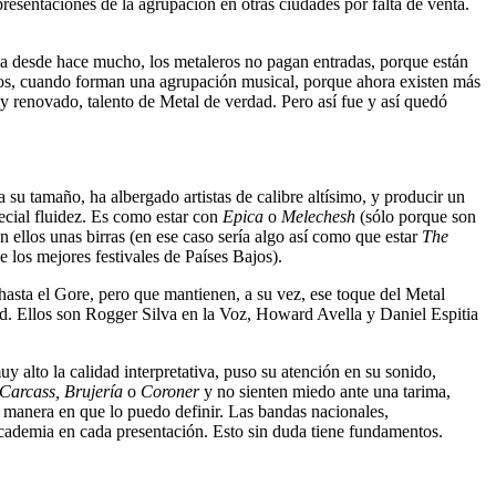
presentaciones de la agrupación en otras ciudades por falta de venta.
ñala desde hace mucho, los metaleros no pagan entradas, porque están
migos, cuando forman una agrupación musical, porque ahora existen más
 y renovado, talento de Metal de verdad. Pero así fue y así quedó
a su tamaño, ha albergado artistas de calibre altísimo, y producir un
pecial fluidez. Es como estar con
Epica
o
Melechesh
(sólo porque son
n ellos unas birras (en ese caso sería algo así como que estar
The
 los mejores festivales de Países Bajos).
asta el Gore, pero que mantienen, a su vez, ese toque del Metal
dad. Ellos son Rogger Silva en la Voz, Howard Avella y Daniel Espitia
 alto la calidad interpretativa, puso su atención en su sonido,
Carcass, Brujería
o
Coroner
y no sienten miedo ante una tarima,
 manera en que lo puedo definir. Las bandas nacionales,
cademia en cada presentación. Esto sin duda tiene fundamentos.