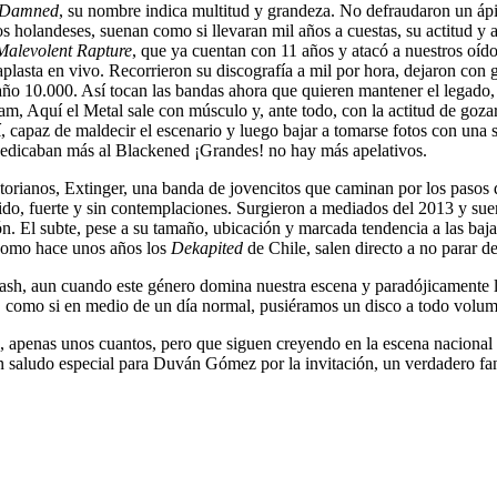
e Damned
, su nombre indica multitud y grandeza. No defraudaron un ápi
s holandeses, suenan como si llevaran mil años a cuestas, su actitud y 
Malevolent Rapture
, que ya cuentan con 11 años y atacó a nuestros o
aplasta en vivo. Recorrieron su discografía a mil por hora, dejaron c
año 10.000. Así tocan las bandas ahora que quieren mantener el legado, 
am, Aquí el Metal sale con músculo y, ante todo, con la actitud de goz
 capaz de maldecir el escenario y luego bajar a tomarse fotos con una 
dedicaban más al Blackened ¡Grandes! no hay más apelativos.
uatorianos, Extinger, una banda de jovencitos que caminan por los pasos
pido, fuerte y sin contemplaciones. Surgieron a mediados del 2013 y sue
 El subte, pese a su tamaño, ubicación y marcada tendencia a las bajas
 como hace unos años los
Dekapited
de Chile, salen directo a no parar de
ash, aun cuando este género domina nuestra escena y paradójicamente la
es, como si en medio de un día normal, pusiéramos un disco a todo volu
, apenas unos cuantos, pero que siguen creyendo en la escena nacional 
saludo especial para Duván Gómez por la invitación, un verdadero fan