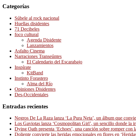
Categorías
Súbele al rock nacional
Huellas disidentes
71 Decibeles
foco cultural
Agenda Disidente
Lanzamientos
Asfalto Cinema
Narraciones Transeúntes
El Calendario del Escarabajo
Inspírate
KitBand
Instinto Forastero
Alma del Río
Opiniones Disidentes
Des-Occidentales
Entradas recientes
Negros De La Raza lanza ‘La Pura Neta’, un álbum que convierte
Los Gaviotas lanza ‘Cosmopolitan Girl’, un sencillo donde la i
Dying Oath presenta ‘Echoes’, una canción sobre romper con la
Doliente convierte las heridas emocionales en flores en ‘Herid