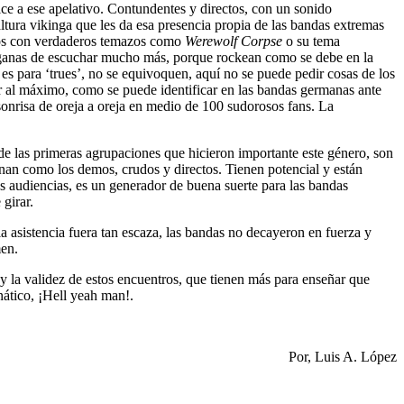
ce a ese apelativo. Contundentes y directos, con un sonido
altura vikinga que les da esa presencia propia de las bandas extremas
ídos con verdaderos temazos como
Werewolf Corpse
o su tema
on ganas de escuchar mucho más, porque rockean como se debe en la
es para ‘trues’, no se equivoquen, aquí no se puede pedir cosas de los
ar al máximo, como se puede identificar en las bandas germanas ante
sonrisa de oreja a oreja en medio de 100 sudorosos fans. La
 de las primeras agrupaciones que hicieron importante este género, son
nan como los demos, crudos y directos. Tienen potencial y están
 audiencias, es un generador de buena suerte para las bandas
 girar.
 asistencia fuera tan escaza, las bandas no decayeron en fuerza y
men.
y la validez de estos encuentros, que tienen más para enseñar que
ático, ¡Hell yeah man!.
Por, Luis A. López