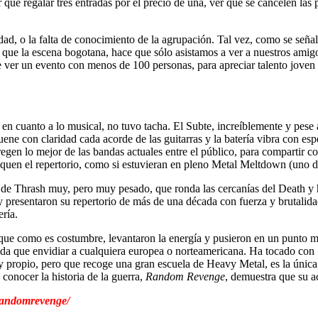
que regalar tres entradas por el precio de una, ver que se cancelen las 
cidad, o la falta de conocimiento de la agrupación. Tal vez, como se se
ve, que la escena bogotana, hace que sólo asistamos a ver a nuestros a
te ver un evento con menos de 100 personas, para apreciar talento joven
 en cuanto a lo musical, no tuvo tacha. El Subte, increíblemente y pese 
esuene con claridad cada acorde de las guitarras y la batería vibra con es
egen lo mejor de las bandas actuales entre el público, para compartir co
oquen el repertorio, como si estuvieran en pleno Metal Meltdown (uno de
 de Thrash muy, pero muy pesado, que ronda las cercanías del Death y h
a y presentaron su repertorio de más de una década con fuerza y brutali
ría.
 que como es costumbre, levantaron la energía y pusieron en un punto muy
nada que envidiar a cualquiera europea o norteamericana. Ha tocado con
 propio, pero que recoge una gran escuela de Heavy Metal, es la única
 conocer la historia de la guerra,
Random Revenge
, demuestra que su a
randomrevenge/