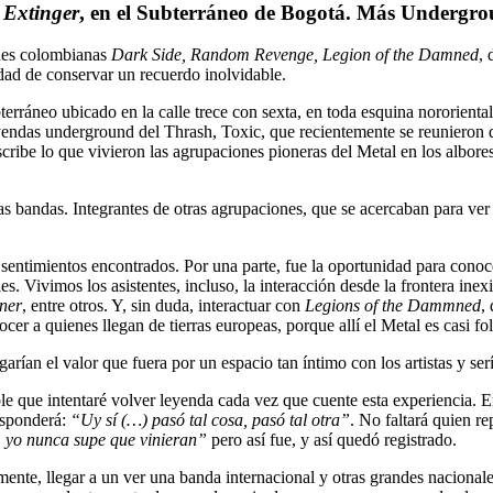
y
Extinger
, en el Subterráneo de Bogotá. Más Undergro
ones colombianas
Dark Side, Random Revenge, Legion of the Damned
, 
idad de conservar un recuerdo inolvidable.
erráneo ubicado en la calle trece con sexta, en toda esquina nororiental
yendas underground del Thrash, Toxic, que recientemente se reunieron 
e lo que vivieron las agrupaciones pioneras del Metal en los albores de
s bandas. Integrantes de otras agrupaciones, que se acercaban para ver 
ó sentimientos encontrados. Por una parte, fue la oportunidad para cono
. Vivimos los asistentes, incluso, la interacción desde la frontera inexi
ner
, entre otros. Y, sin duda, interactuar con
Legions of the Dammned
,
 quienes llegan de tierras europeas, porque allí el Metal es casi folk
rían el valor que fuera por un espacio tan íntimo con los artistas y serí
ble que intentaré volver leyenda cada vez que cuente esta experiencia.
esponderá:
“Uy sí (…) pasó tal cosa, pasó tal otra”
. No faltará quien re
, yo nunca supe que vinieran”
pero así fue, y así quedó registrado.
mente, llegar a un ver una banda internacional y otras grandes nacionales