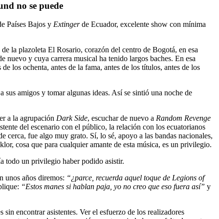
und no se puede
de Países Bajos y
Extinger
de Ecuador, excelente show con mínima
 de la plazoleta El Rosario, corazón del centro de Bogotá, en esa
de nuevo y cuya carrera musical ha tenido largos baches. En esa
 los ochenta, antes de la fama, antes de los títulos, antes de los
a sus amigos y tomar algunas ideas. Así se sintió una noche de
cer a la agrupación
Dark Side
, escuchar de nuevo a
Random Revenge
stente del escenario con el público, la relación con los ecuatorianos
 de cerca, fue algo muy grato. Sí, lo sé, apoyo a las bandas nacionales,
lor, cosa que para cualquier amante de esta música, es un privilegio.
a todo un privilegio haber podido asistir.
 En unos años diremos:
“¿parce, recuerda aquel toque de Legions of
plique:
“Estos manes si hablan paja, yo no creo que eso fuera así”
y
 sin encontrar asistentes. Ver el esfuerzo de los realizadores