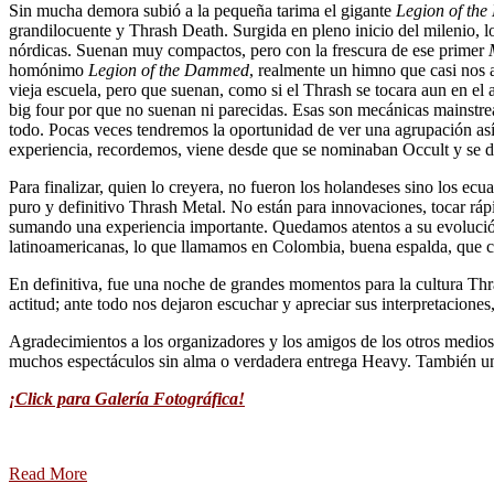
Sin mucha demora subió a la pequeña tarima el gigante
Legion of th
grandilocuente y Thrash Death. Surgida en pleno inicio del milenio, lo
nórdicas. Suenan muy compactos, pero con la frescura de ese primer
homónimo
Legion of the Dammed
, realmente un himno que casi nos 
vieja escuela, pero que suenan, como si el Thrash se tocara aun en el 
big four por que no suenan ni parecidas. Esas son mecánicas mainstre
todo. Pocas veces tendremos la oportunidad de ver una agrupación así,
experiencia, recordemos, viene desde que se nominaban Occult y se 
Para finalizar, quien lo creyera, no fueron los holandeses sino los ec
puro y definitivo Thrash Metal. No están para innovaciones, tocar rá
sumando una experiencia importante. Quedamos atentos a su evolución.
latinoamericanas, lo que llamamos en Colombia, buena espalda, que
En definitiva, fue una noche de grandes momentos para la cultura Thr
actitud; ante todo nos dejaron escuchar y apreciar sus interpretacion
Agradecimientos a los organizadores y los amigos de los otros medios
muchos espectáculos sin alma o verdadera entrega Heavy. También un 
¡Click para Galería Fotográfica!
Read More