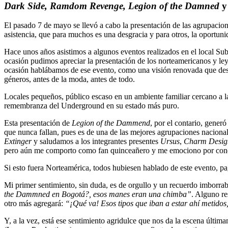
Dark Side, Ramdom Revenge, Legion of the Damned
El pasado 7 de mayo se llevó a cabo la presentación de las agrupaci
asistencia, que para muchos es una desgracia y para otros, la oportun
Hace unos años asistimos a algunos eventos realizados en el local Subt
ocasión pudimos apreciar la presentación de los norteamericanos y le
ocasión hablábamos de ese evento, como una visión renovada que describ
géneros, antes de la moda, antes de todo.
Locales pequeños, público escaso en un ambiente familiar cercano a la
remembranza del Underground en su estado más puro.
Esta presentación de
Legion of the Dammend
, por el contario, gener
que nunca fallan, pues es de una de las mejores agrupaciones nacionales
Extinger
y saludamos a los integrantes presentes
Ursus
,
Charm Desig
pero aún me comporto como fan quinceañero y me emociono por conocer a
Si esto fuera Norteamérica, todos hubiesen hablado de este evento, paga
Mi primer sentimiento, sin duda, es de orgullo y un recuerdo imborra
the Dammned en Bogotá?, esos manes eran una chimba”
. Alguno r
otro más agregará:
“¡Qué va! Esos tipos que iban a estar ahí metidos
Y, a la vez, está ese sentimiento agridulce que nos da la escena última