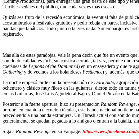
(LemmyProductions), para entregar una gran fiesta de este tipo y tener 
Terribles señales del público, que cada vez es más escaso.
Quizás sea fruto de la recesión económica, la eventual falta de publi
acostumbrados a festivales gratuitos y pedir rebaja en bares, inclusi
bandas que fanáticos. Todo junto o tal vez nada. Sin embargo, es tris
registrado.
Más allá de estas paradojas, vale la pena decir, que fue un evento que,
sonido de calidad es fácil, su acústica cerrada, tal vez, permite que r
coetáneas de
Legions of the Dammned
) en un ensayadero y que te agr
Gathering
y de vecinos a los holandeses
Pestilence
) y, además, que t
La noche empezó tarde con la presentación de
Dark Side
, agrupación
ochentero y clásico muy filoso en las guitarras, dieron todo en tarim
en las Guitarras, José Luis Agudelo al Bajo y Daniel Pinzón en la Bate
Posterior a la fuerte apertura, hizo su presentación
Random Revenge
,
porque, en cuanto a ejecución técnica, esta banda nacional no tiene 
precediendo a una banda extranjera. Un Thrash actual con sonido muy
generalmente, se quedan pegadas a lo antiguo o entran a la batalla, sin
Siga a
Random Revenge
en su Fanpage:
https://www.facebook.com/