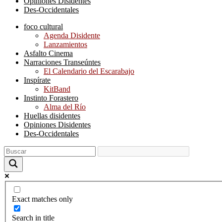
Opiniones Disidentes
Des-Occidentales
foco cultural
Agenda Disidente
Lanzamientos
Asfalto Cinema
Narraciones Transeúntes
El Calendario del Escarabajo
Inspírate
KitBand
Instinto Forastero
Alma del Río
Huellas disidentes
Opiniones Disidentes
Des-Occidentales
Exact matches only
Search in title