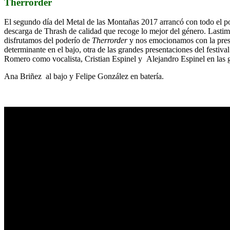
Therrorder
El segundo día del Metal de las Montañas 2017 arrancó con todo el p
descarga de Thrash de calidad que recoge lo mejor del género. Lastimo
disfrutamos del poderío de
Therrorder
y nos emocionamos con la prese
determinante en el bajo, otra de las grandes presentaciones del fest
Romero como vocalista, Cristian Espinel y Alejandro Espinel en las g
Ana Briñez al bajo y Felipe González en batería.