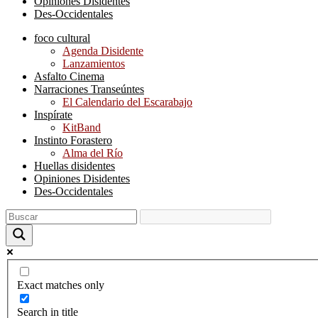
Opiniones Disidentes
Des-Occidentales
foco cultural
Agenda Disidente
Lanzamientos
Asfalto Cinema
Narraciones Transeúntes
El Calendario del Escarabajo
Inspírate
KitBand
Instinto Forastero
Alma del Río
Huellas disidentes
Opiniones Disidentes
Des-Occidentales
Exact matches only
Search in title