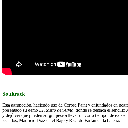
Soultrack
Esta agrupación, haciendo uso de Corpse Paint y enfundados en negro,
presentado su demo
El Rastro del Alma
, donde se destaca el sencillo
y dejó ver que pueden surgir, pese a llevar un corto tiempo de exist
teclados, Mauricio Diaz en el Bajo y Ricardo Farfán en la batería.