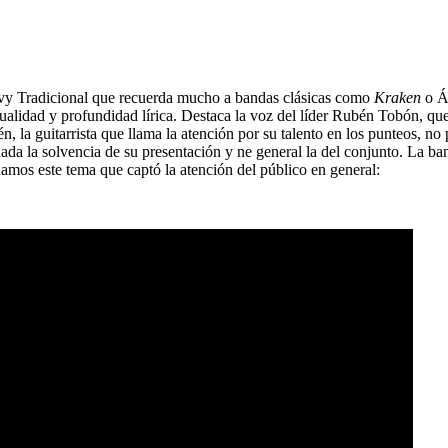
vy Tradicional que recuerda mucho a bandas clásicas como
Kraken
o Án
tualidad y profundidad lírica. Destaca la voz del líder Rubén Tobón, q
én, la guitarrista que llama la atención por su talento en los punteos, 
 nada la solvencia de su presentación y ne general la del conjunto. La 
mos este tema que captó la atención del público en general: