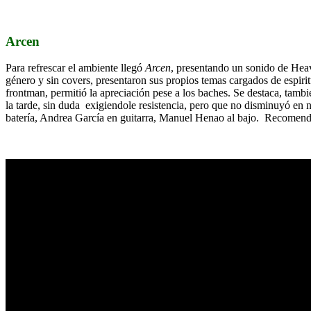
Arcen
Para refrescar el ambiente llegó
Arcen
, presentando un sonido de Hea
género y sin covers, presentaron sus propios temas cargados de espiri
frontman, permitió la apreciación pese a los baches. Se destaca, tambi
la tarde, sin duda exigiendole resistencia, pero que no disminuyó en
batería, Andrea García en guitarra, Manuel Henao al bajo. Recomenda