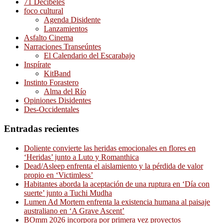
71 Decibeles
foco cultural
Agenda Disidente
Lanzamientos
Asfalto Cinema
Narraciones Transeúntes
El Calendario del Escarabajo
Inspírate
KitBand
Instinto Forastero
Alma del Río
Opiniones Disidentes
Des-Occidentales
Entradas recientes
Doliente convierte las heridas emocionales en flores en
‘Heridas’ junto a Luto y Romanthica
Dead/Asleep enfrenta el aislamiento y la pérdida de valor
propio en ‘Victimless’
Habitantes aborda la aceptación de una ruptura en ‘Día con
suerte’ junto a Tuchi Mudha
Lumen Ad Mortem enfrenta la existencia humana al paisaje
australiano en ‘A Grave Ascent’
BOmm 2026 incorpora por primera vez proyectos