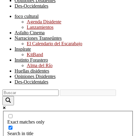
Opiniones Disidentes
Des-Occidentales
foco cultural
Agenda Disidente
Lanzamientos
Asfalto Cinema
Narraciones Transeúntes
El Calendario del Escarabajo
Inspírate
KitBand
Instinto Forastero
Alma del Río
Huellas disidentes
Opiniones Disidentes
Des-Occidentales
Exact matches only
Search in title