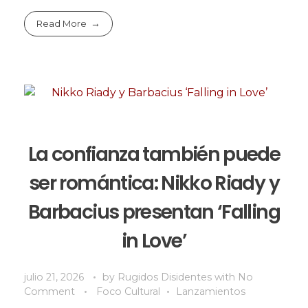
Read More
La confianza también puede
ser romántica: Nikko Riady y
Barbacius presentan ‘Falling
in Love’
julio 21, 2026
by
Rugidos Disidentes
with
No
Comment
Foco Cultural
Lanzamientos