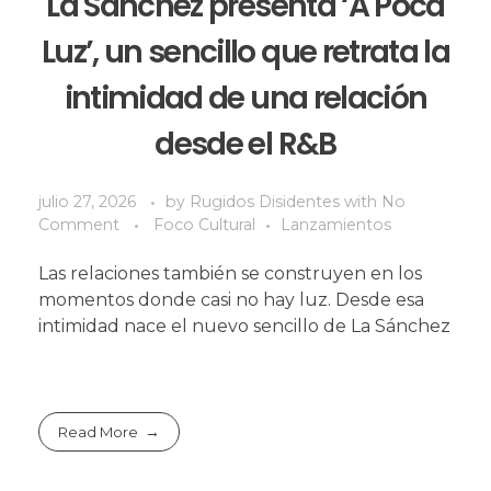
La Sánchez presenta ‘A Poca
Luz’, un sencillo que retrata la
intimidad de una relación
desde el R&B
julio 27, 2026
by
Rugidos Disidentes
with
No
Comment
Foco Cultural
Lanzamientos
Las relaciones también se construyen en los
momentos donde casi no hay luz. Desde esa
intimidad nace el nuevo sencillo de La Sánchez
Read More