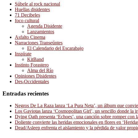
Súbele al rock nacional
Huellas disidentes
71 Decibeles
foco cultural
Agenda Disidente
Lanzamientos
Asfalto Cinema
Narraciones Transeúntes
El Calendario del Escarabajo
Inspírate
KitBand
Instinto Forastero
Alma del Río
Opiniones Disidentes
Des-Occidentales
Entradas recientes
Negros De La Raza lanza ‘La Pura Neta’, un álbum que convierte
Los Gaviotas lanza ‘Cosmopolitan Girl’, un sencillo donde la i
Dying Oath presenta ‘Echoes’, una canción sobre romper con la
Doliente convierte las heridas emocionales en flores en ‘Herid
Dead/Asleep enfrenta el aislamiento y la pérdida de valor propi