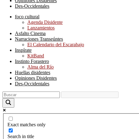
Opiniones Disidentes
Des-Occidentales
foco cultural
Agenda Disidente
Lanzamientos
Asfalto Cinema
Narraciones Transeúntes
El Calendario del Escarabajo
Inspírate
KitBand
Instinto Forastero
Alma del Río
Huellas disidentes
Opiniones Disidentes
Des-Occidentales
Exact matches only
Search in title