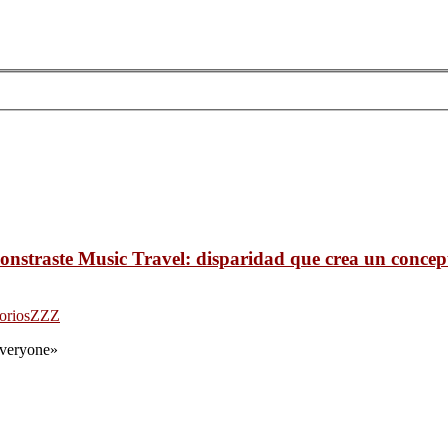
onstraste Music Travel: disparidad que crea un concep
orios
ZZZ
 everyone»